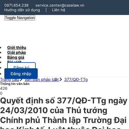
0971.654.238
service.center@caselaw.vn
Hướng dẫn sử dụng
|
Liên hệ
Toggle Navigation
Giới thiệu
Giải pháp
Bảng giá
Bài viết
Đăng ký
Đăng nhập
Trang chủ
Văn bản pháp luật
377/QĐ-TTg
Thông tin văn bản
426
0
Quyết định số 377/QĐ-TTg ngày
24/03/2010 của Thủ tướng
Chính phủ Thành lập Trường Đại