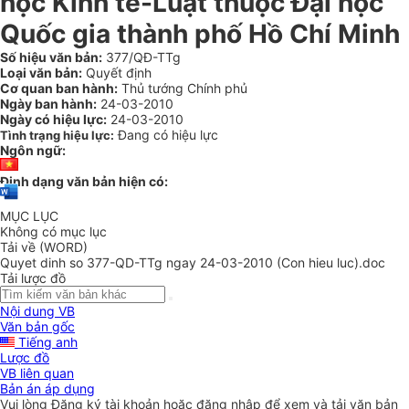
học Kinh tế-Luật thuộc Đại học
Quốc gia thành phố Hồ Chí Minh
Số hiệu văn bản:
377/QĐ-TTg
Loại văn bản:
Quyết định
Cơ quan ban hành:
Thủ tướng Chính phủ
Ngày ban hành:
24-03-2010
Ngày có hiệu lực:
24-03-2010
Đang có hiệu lực
Tình trạng hiệu lực:
Ngôn ngữ:
Định dạng văn bản hiện có:
MỤC LỤC
Không có mục lục
Tải về (WORD)
Quyet dinh so 377-QD-TTg ngay 24-03-2010 (Con hieu luc).doc
Tải lược đồ
Nội dung VB
Văn bản gốc
Tiếng anh
Lược đồ
VB liên quan
Bản án áp dụng
Vui lòng
Đăng ký
tài khoản hoặc
đăng nhập
để xem và tải văn bản