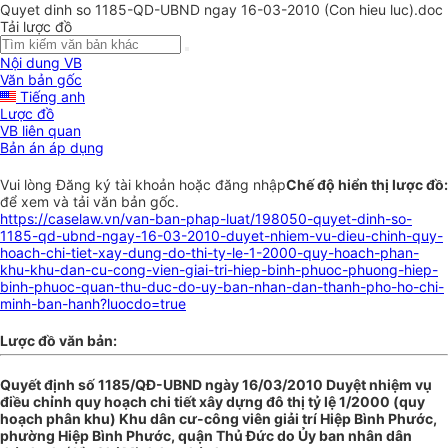
Quyet dinh so 1185-QD-UBND ngay 16-03-2010 (Con hieu luc).doc
Tải lược đồ
Nội dung VB
Văn bản gốc
Tiếng anh
Lược đồ
VB liên quan
Bản án áp dụng
Vui lòng
Đăng ký
tài khoản hoặc
đăng nhập
Chế độ hiển thị lược đồ:
để xem và tải văn bản gốc.
https://caselaw.vn/van-ban-phap-luat/198050-quyet-dinh-so-
1185-qd-ubnd-ngay-16-03-2010-duyet-nhiem-vu-dieu-chinh-quy-
hoach-chi-tiet-xay-dung-do-thi-ty-le-1-2000-quy-hoach-phan-
khu-khu-dan-cu-cong-vien-giai-tri-hiep-binh-phuoc-phuong-hiep-
binh-phuoc-quan-thu-duc-do-uy-ban-nhan-dan-thanh-pho-ho-chi-
minh-ban-hanh?luocdo=true
Lược đồ văn bản:
Quyết định số 1185/QĐ-UBND ngày 16/03/2010 Duyệt nhiệm vụ
điều chỉnh quy hoạch chi tiết xây dựng đô thị tỷ lệ 1/2000 (quy
hoạch phân khu) Khu dân cư-công viên giải trí Hiệp Bình Phước,
phường Hiệp Bình Phước, quận Thủ Đức do Ủy ban nhân dân