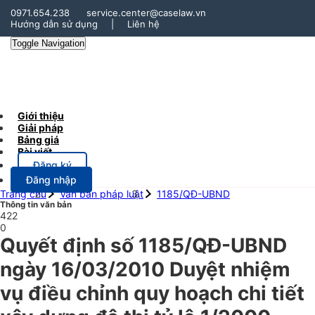
0971.654.238
service.center@caselaw.vn
Hướng dẫn sử dụng
|
Liên hệ
Toggle Navigation
Giới thiệu
Giải pháp
Bảng giá
Bài viết
Đăng ký
Đăng nhập
Trang chủ
Văn bản pháp luật
1185/QĐ-UBND
Thông tin văn bản
422
0
Quyết định số 1185/QĐ-UBND
ngày 16/03/2010 Duyệt nhiệm
vụ điều chỉnh quy hoạch chi tiết