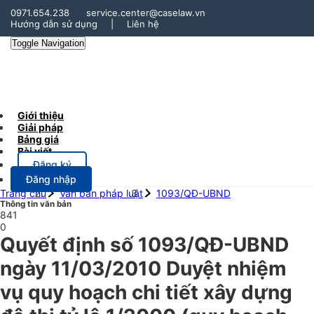
0971.654.238
service.center@caselaw.vn
Hướng dẫn sử dụng
|
Liên hệ
Toggle Navigation
Giới thiệu
Giải pháp
Bảng giá
Bài viết
Đăng ký
Đăng nhập
Trang chủ
Văn bản pháp luật
1093/QĐ-UBND
Thông tin văn bản
841
0
Quyết định số 1093/QĐ-UBND
ngày 11/03/2010 Duyệt nhiệm
vụ quy hoạch chi tiết xây dựng