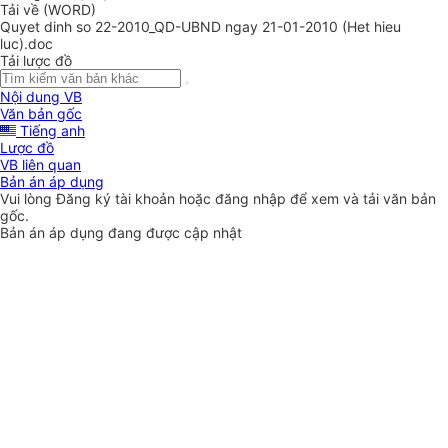
Tải về (WORD)
Quyet dinh so 22-2010_QD-UBND ngay 21-01-2010 (Het hieu
luc).doc
Tải lược đồ
Nội dung VB
Văn bản gốc
Tiếng anh
Lược đồ
VB liên quan
Bản án áp dụng
Vui lòng
Đăng ký
tài khoản hoặc
đăng nhập
để xem và tải văn bản
gốc.
Bản án áp dụng đang được cập nhật