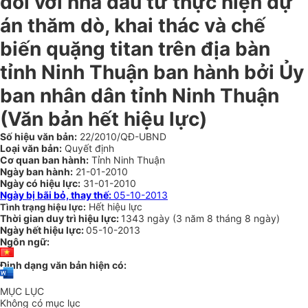
đối với nhà đầu tư thực hiện dự
án thăm dò, khai thác và chế
biến quặng titan trên địa bàn
tỉnh Ninh Thuận ban hành bởi Ủy
ban nhân dân tỉnh Ninh Thuận
(Văn bản hết hiệu lực)
Số hiệu văn bản:
22/2010/QĐ-UBND
Loại văn bản:
Quyết định
Cơ quan ban hành:
Tỉnh Ninh Thuận
Ngày ban hành:
21-01-2010
Ngày có hiệu lực:
31-01-2010
Ngày bị bãi bỏ, thay thế:
05-10-2013
Hết hiệu lực
Tình trạng hiệu lực:
Thời gian duy trì hiệu lực:
1343 ngày
(
3 năm
8 tháng
8 ngày
)
Ngày hết hiệu lực:
05-10-2013
Ngôn ngữ:
Định dạng văn bản hiện có:
MỤC LỤC
Không có mục lục