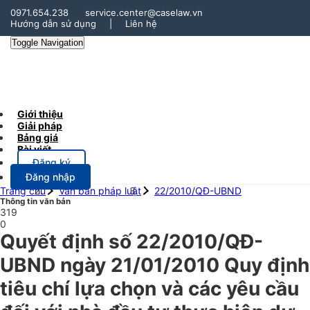
0971.654.238
service.center@caselaw.vn
Hướng dẫn sử dụng
|
Liên hệ
Toggle Navigation
Giới thiệu
Giải pháp
Bảng giá
Bài viết
Đăng ký
Đăng nhập
Trang chủ
Văn bản pháp luật
22/2010/QĐ-UBND
Thông tin văn bản
319
0
Quyết định số 22/2010/QĐ-
UBND ngày 21/01/2010 Quy định
tiêu chí lựa chọn và các yêu cầu