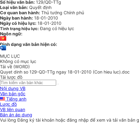
Số hiệu văn bản:
129/QĐ-TTg
Loại văn bản:
Quyết định
Cơ quan ban hành:
Thủ tướng Chính phủ
Ngày ban hành:
18-01-2010
Ngày có hiệu lực:
18-01-2010
Đang có hiệu lực
Tình trạng hiệu lực:
Ngôn ngữ:
Định dạng văn bản hiện có:
MỤC LỤC
Không có mục lục
Tải về (WORD)
Quyet dinh so 129-QD-TTg ngay 18-01-2010 (Con hieu luc).doc
Tải lược đồ
Nội dung VB
Văn bản gốc
Tiếng anh
Lược đồ
VB liên quan
Bản án áp dụng
Vui lòng
Đăng ký
tài khoản hoặc
đăng nhập
để xem và tải văn bản 