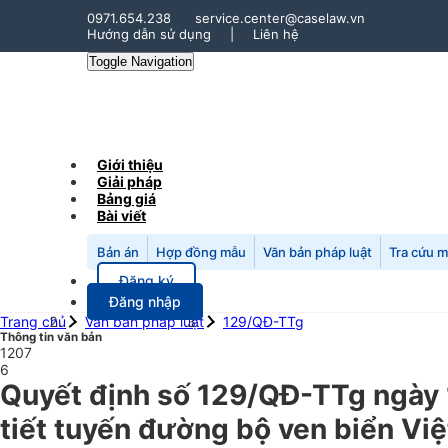
0971.654.238
service.center@caselaw.vn
Hướng dẫn sử dụng
|
Liên hệ
Toggle Navigation
Giới thiệu
Giải pháp
Bảng giá
Bài viết
Bản án
Hợp đồng mẫu
Văn bản pháp luật
Tra cứu 
Đăng ký
Đăng nhập
Trang chủ
Văn bản pháp luật
129/QĐ-TTg
Thông tin văn bản
1207
6
Quyết định số 129/QĐ-TTg ngày 
tiết tuyến đường bộ ven biển Vi