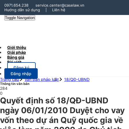
0971.654.238
service.center@caselaw.vn
Hướng dẫn sử dụng
|
Liên hệ
Toggle Navigation
Giới thiệu
Giải pháp
Bảng giá
Bài viết
Đăng ký
Đăng nhập
Trang chủ
Văn bản pháp luật
18/QĐ-UBND
Thông tin văn bản
284
0
Quyết định số 18/QĐ-UBND
ngày 06/01/2010 Duyệt cho vay
vốn theo dự án Quỹ quốc gia về