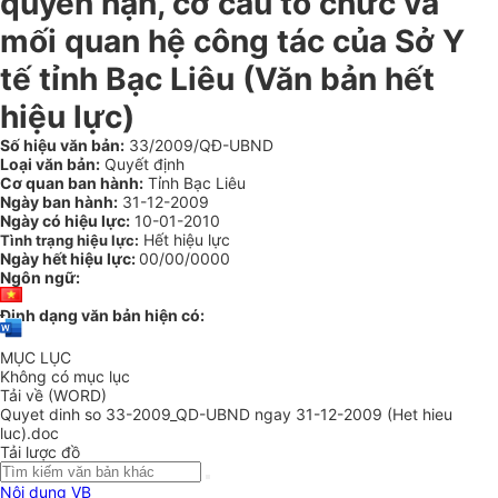
quyền hạn, cơ cấu tổ chức và
mối quan hệ công tác của Sở Y
tế tỉnh Bạc Liêu (Văn bản hết
hiệu lực)
Số hiệu văn bản:
33/2009/QĐ-UBND
Loại văn bản:
Quyết định
Cơ quan ban hành:
Tỉnh Bạc Liêu
Ngày ban hành:
31-12-2009
Ngày có hiệu lực:
10-01-2010
Hết hiệu lực
Tình trạng hiệu lực:
Ngày hết hiệu lực:
00/00/0000
Ngôn ngữ:
Định dạng văn bản hiện có:
MỤC LỤC
Không có mục lục
Tải về (WORD)
Quyet dinh so 33-2009_QD-UBND ngay 31-12-2009 (Het hieu
luc).doc
Tải lược đồ
Nội dung VB