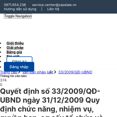
0971.654.238
service.center@caselaw.vn
Hướng dẫn sử dụng
|
Liên hệ
Toggle Navigation
Giới thiệu
Giải pháp
Bảng giá
Bài viết
Đăng ký
Đăng nhập
Trang chủ
Văn bản pháp luật
33/2009/QĐ-UBND
Thông tin văn bản
374
0
Quyết định số 33/2009/QĐ-
UBND ngày 31/12/2009 Quy
định chức năng, nhiệm vụ,