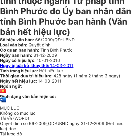
tỉnh thuộc ngành Tư pháp tỉnh
Bình Phước do Ủy ban nhân dân
tỉnh Bình Phước ban hành (Văn
bản hết hiệu lực)
Số hiệu văn bản:
66/2009/QĐ-UBND
Loại văn bản:
Quyết định
Cơ quan ban hành:
Tỉnh Bình Phước
Ngày ban hành:
31-12-2009
Ngày có hiệu lực:
10-01-2010
Ngày bị bãi bỏ, thay thế:
14-03-2011
Hết hiệu lực
Tình trạng hiệu lực:
Thời gian duy trì hiệu lực:
428 ngày
(
1 năm
2 tháng
3 ngày
)
Ngày hết hiệu lực:
14-03-2011
Ngôn ngữ:
Định dạng văn bản hiện có:
MỤC LỤC
Không có mục lục
Tải về (WORD)
Quyet dinh so 66-2009_QD-UBND ngay 31-12-2009 (Het hieu
luc).doc
Tải lược đồ