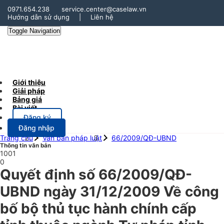
0971.654.238
service.center@caselaw.vn
Hướng dẫn sử dụng
|
Liên hệ
Toggle Navigation
Giới thiệu
Giải pháp
Bảng giá
Bài viết
Đăng ký
Đăng nhập
Trang chủ
Văn bản pháp luật
66/2009/QĐ-UBND
Thông tin văn bản
1001
0
Quyết định số 66/2009/QĐ-
UBND ngày 31/12/2009 Về công
bố bộ thủ tục hành chính cấp