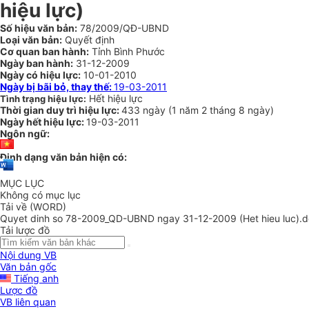
hiệu lực)
Số hiệu văn bản:
78/2009/QĐ-UBND
Loại văn bản:
Quyết định
Cơ quan ban hành:
Tỉnh Bình Phước
Ngày ban hành:
31-12-2009
Ngày có hiệu lực:
10-01-2010
Ngày bị bãi bỏ, thay thế:
19-03-2011
Hết hiệu lực
Tình trạng hiệu lực:
Thời gian duy trì hiệu lực:
433 ngày
(
1 năm
2 tháng
8 ngày
)
Ngày hết hiệu lực:
19-03-2011
Ngôn ngữ:
Định dạng văn bản hiện có:
MỤC LỤC
Không có mục lục
Tải về (WORD)
Quyet dinh so 78-2009_QD-UBND ngay 31-12-2009 (Het hieu luc).
Tải lược đồ
Nội dung VB
Văn bản gốc
Tiếng anh
Lược đồ
VB liên quan