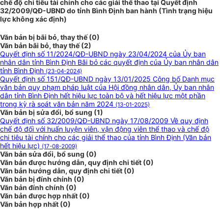
chế độ chi tiêu tài chính cho các giải thể thao tại Quyết định
32/2009/QĐ-UBND do tỉnh Bình Định ban hành (Tình trạng hiệu
lực không xác định)
Văn bản bị bãi bỏ, thay thế (0)
Văn bản bãi bỏ, thay thế (2)
Quyết định số 11/2024/QĐ-UBND ngày 23/04/2024 của Ủy ban
nhân dân tỉnh Bình Định Bãi bỏ các quyết định của Ủy ban nhân dân
tỉnh Bình Định
(23-04-2024)
Quyết định số 151/QĐ-UBND ngày 13/01/2025 Công bố Danh mục
văn bản quy phạm pháp luật của Hội đồng nhân dân, Ủy ban nhân
dân tỉnh Bình Định hết hiệu lực toàn bộ và hết hiệu lực một phần
trong kỳ rà soát văn bản năm 2024
(13-01-2025)
Văn bản bị sửa đổi, bổ sung (1)
Quyết định số 32/2009/QĐ-UBND ngày 17/08/2009 Về quy định
chế độ đối với huấn luyện viên, vận động viên thể thao và chế độ
chi tiêu tài chính cho các giải thể thao của tỉnh Bình Định (Văn bản
hết hiệu lực)
(17-08-2009)
Văn bản sửa đổi, bổ sung (0)
Văn bản được hướng dẫn, quy định chi tiết (0)
Văn bản hướng dẫn, quy định chi tiết (0)
Văn bản bị đính chính (0)
Văn bản đính chính (0)
Văn bản được hợp nhất (0)
Văn bản hợp nhất (0)