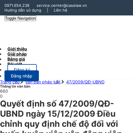
0971.654.238
service.center@caselaw.vn
Hướng dẫn sử dụng
|
Liên hệ
Toggle Navigation
Giới thiệu
Giải pháp
Bảng giá
Bài viết
Đăng ký
Đăng nhập
Trang chủ
Văn bản pháp luật
47/2009/QĐ-UBND
Thông tin văn bản
660
0
Quyết định số 47/2009/QĐ-
UBND ngày 15/12/2009 Điều
chỉnh quy định chế độ đối với