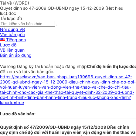
Tải về (WORD)
Quyet dinh so 47-2009_QD-UBND ngay 15-12-2009 (Het hieu
luc).doc
Tải lược đồ
Nội dung VB
Văn bản gốc
Tiếng anh
Lược đồ
VB liên quan
Bản án áp dụng
Vui lòng
Đăng ký
tài khoản hoặc
đăng nhập
Chế độ hiển thị lược đồ:
để xem và tải văn bản gốc.
https://caselaw.vn/van-ban-phap-luat/199696-quyet-dinh-so-47-
2009-qd-ubnd-ngay-15-12-2009-dieu-chinh-quy-dinh-che-do-doi-
voi-huan-luyen-vien-van-dong-vien-the-thao-va-che-do-chi-tieu-
tai-chinh-cho-cac-giai-the-thao-tai-quyet-dinh-32-2009-qd-ubnd-
do-tinh-binh-dinh-ban-hanh-tinh-trang-hieu-luc-khong-xac-dinh?
luocdo=true
Lược đồ văn bản:
Quyết định số 47/2009/QĐ-UBND ngày 15/12/2009 Điều chỉnh
quy định chế độ đối với huấn luyện viên vận động viên thể thao và