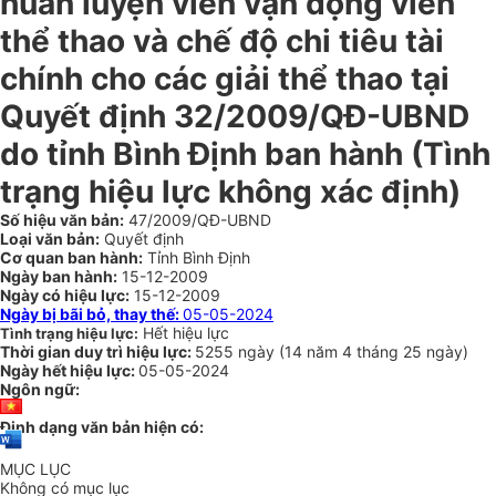
huấn luyện viên vận động viên
thể thao và chế độ chi tiêu tài
chính cho các giải thể thao tại
Quyết định 32/2009/QĐ-UBND
do tỉnh Bình Định ban hành (Tình
trạng hiệu lực không xác định)
Số hiệu văn bản:
47/2009/QĐ-UBND
Loại văn bản:
Quyết định
Cơ quan ban hành:
Tỉnh Bình Định
Ngày ban hành:
15-12-2009
Ngày có hiệu lực:
15-12-2009
Ngày bị bãi bỏ, thay thế:
05-05-2024
Hết hiệu lực
Tình trạng hiệu lực:
Thời gian duy trì hiệu lực:
5255 ngày
(
14 năm
4 tháng
25 ngày
)
Ngày hết hiệu lực:
05-05-2024
Ngôn ngữ:
Định dạng văn bản hiện có:
MỤC LỤC
Không có mục lục