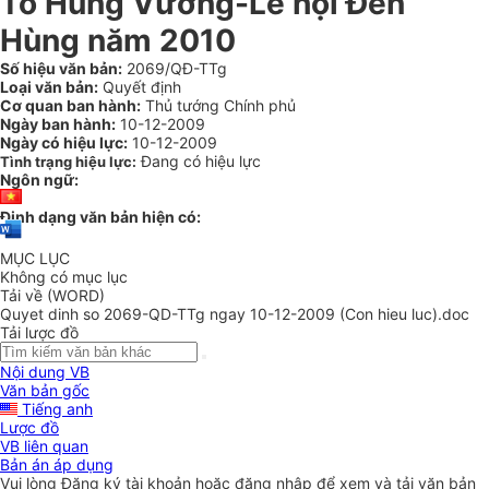
Tổ Hùng Vương-Lễ hội Đền
Hùng năm 2010
Số hiệu văn bản:
2069/QĐ-TTg
Loại văn bản:
Quyết định
Cơ quan ban hành:
Thủ tướng Chính phủ
Ngày ban hành:
10-12-2009
Ngày có hiệu lực:
10-12-2009
Đang có hiệu lực
Tình trạng hiệu lực:
Ngôn ngữ:
Định dạng văn bản hiện có:
MỤC LỤC
Không có mục lục
Tải về (WORD)
Quyet dinh so 2069-QD-TTg ngay 10-12-2009 (Con hieu luc).doc
Tải lược đồ
Nội dung VB
Văn bản gốc
Tiếng anh
Lược đồ
VB liên quan
Bản án áp dụng
Vui lòng
Đăng ký
tài khoản hoặc
đăng nhập
để xem và tải văn bản