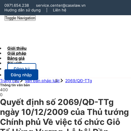
0971.654.238
service.center@caselaw.vn
Hướng dẫn sử dụng
|
Liên hệ
Toggle Navigation
Giới thiệu
Giải pháp
Bảng giá
Bài viết
Đăng ký
Đăng nhập
Trang chủ
Văn bản pháp luật
2069/QĐ-TTg
Thông tin văn bản
400
0
Quyết định số 2069/QĐ-TTg
ngày 10/12/2009 của Thủ tướng
Chính phủ Về việc tổ chức Giỗ