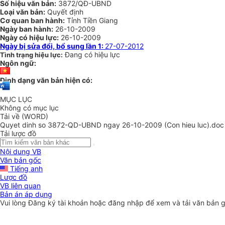
Số hiệu văn bản:
3872/QĐ-UBND
Loại văn bản:
Quyết định
Cơ quan ban hành:
Tỉnh Tiền Giang
Ngày ban hành:
26-10-2009
Ngày có hiệu lực:
26-10-2009
Ngày bị sửa đổi, bổ sung lần 1:
27-07-2012
Đang có hiệu lực
Tình trạng hiệu lực:
Ngôn ngữ:
Định dạng văn bản hiện có:
MỤC LỤC
Không có mục lục
Tải về (WORD)
Quyet dinh so 3872-QD-UBND ngay 26-10-2009 (Con hieu luc).doc
Tải lược đồ
Nội dung VB
Văn bản gốc
Tiếng anh
Lược đồ
VB liên quan
Bản án áp dụng
Vui lòng
Đăng ký
tài khoản hoặc
đăng nhập
để xem và tải văn bản 