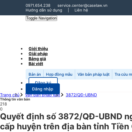
0971.654.238
service.center@caselaw.vn
Hướng dẫn sử dụng
|
Liên hệ
Toggle Navigation
Giới thiệu
Giải pháp
Bảng giá
Bài viết
Bản án
Hợp đồng mẫu
Văn bản pháp luật
Tra cứu 
Đăng ký
Đăng nhập
Trang chủ
Văn bản pháp luật
3872/QĐ-UBND
Thông tin văn bản
218
0
Quyết định số 3872/QĐ-UBND ngà
cấp huyện trên địa bàn tỉnh Tiề