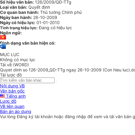
Số hiệu văn bản:
126/2009/QĐ-TTg
Loại văn bản:
Quyết định
Cơ quan ban hành:
Thủ tướng Chính phủ
Ngày ban hành:
26-10-2009
Ngày có hiệu lực:
01-01-2010
Đang có hiệu lực
Tình trạng hiệu lực:
Ngôn ngữ:
Định dạng văn bản hiện có:
MỤC LỤC
Không có mục lục
Tải về (WORD)
Quyet dinh so 126-2009_QD-TTg ngay 26-10-2009 (Con hieu luc).d
Tải lược đồ
Nội dung VB
Văn bản gốc
Tiếng anh
Lược đồ
VB liên quan
Bản án áp dụng
Vui lòng
Đăng ký
tài khoản hoặc
đăng nhập
để xem và tải văn bản 