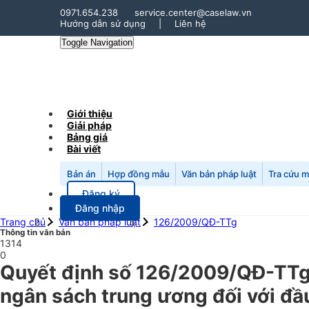
0971.654.238
service.center@caselaw.vn
Hướng dẫn sử dụng
|
Liên hệ
Toggle Navigation
Giới thiệu
Giải pháp
Bảng giá
Bài viết
Bản án
Hợp đồng mẫu
Văn bản pháp luật
Tra cứu 
Đăng ký
Đăng nhập
Trang chủ
Văn bản pháp luật
126/2009/QĐ-TTg
Thông tin văn bản
1314
0
Quyết định số 126/2009/QĐ-TTg 
ngân sách trung ương đối với đầu