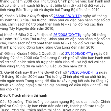
tháng 02 năm 2008 của Thủ tướng Chính phủ về việc ban hành một
số cơ chế, chính sách hỗ trợ phát triển kinh tế - xã hội đối với các
tỉnh vùng Bắc Trung bộ và duyên hải Trung Bộ đến năm 2010;
b) Khoản 3 Điều 2 Quyết định số
25/2008/QĐ-TTg
ngày 05 tháng
02 năm 2008 của Thủ tướng Chính phủ về việc ban hành một số cơ
chế, chính sách hỗ trợ phát triển kinh tế - xã hội đối với các tỉnh
vùng Tây Nguyên đến năm 2010;
c) Khoản 5 Điều 2 Quyết định số
26/2008/QĐ-TTg
ngày 05 tháng
02 năm 2008 của Thủ tướng Chính phủ về việc ban hành một số cơ
chế, chính sách hỗ trợ phát triển kinh tế - xã hội đối với các tỉnh,
thành phố vùng đồng bằng sông Cửu Long đến năm 2010;
d) Điểm a Khoản 1 Điều 2 Quyết định số
27/2008/QĐ-TTg
ngày 05
tháng 02 năm 2008 của Thủ tướng Chính phủ về việc ban hành một
số cơ chế, chính sách hỗ trợ phát triển kinh tế - xã hội đối với các
tỉnh vùng trung du và miền núi Bắc Bộ đến năm 2010.
3. Quyết định này thay thế Quyết định số
183/2004/QĐ-TTg
ngày
19 tháng 10 năm 2004 của Thủ tướng Chính phủ về cơ chế hỗ trợ
vốn ngân sách Trung ương để đầu tư xây dựng kết cấu hạ tầng kỹ
thuật khu công nghiệp tại các địa phương có điều kiện kinh tế - xã
hội khó khăn.
Điều 7. Trách nhiệm thi hành
Các Bộ trưởng, Thủ trưởng cơ quan ngang Bộ, cơ quan thuộc Chính
phủ và Chủ tịch Ủy ban nhân dân các tỉnh, thành phố trực thuộc
Trung ương chịu trách nhiệm thi hành Quyết định này.