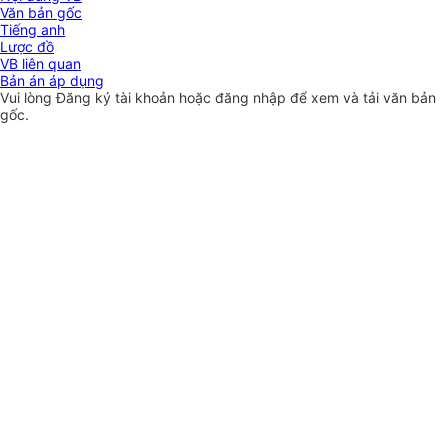
Văn bản gốc
Tiếng anh
Lược đồ
VB liên quan
Bản án áp dụng
Vui lòng
Đăng ký
tài khoản hoặc
đăng nhập
để xem và tải văn bản
gốc.