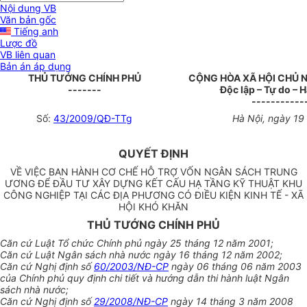
Nội dung VB
Văn bản gốc
Tiếng anh
Lược đồ
VB liên quan
Bản án áp dụng
THỦ TƯỚNG CHÍNH PHỦ
CỘNG HÒA XÃ HỘI CHỦ 
-------
Độc lập – Tự do – 
-----------
Số:
43/2009/QĐ-TTg
Hà Nội, ngày 19
QUYẾT ĐỊNH
VỀ VIỆC BAN HÀNH CƠ CHẾ HỖ TRỢ VỐN NGÂN SÁCH TRUNG
ƯƠNG ĐỂ ĐẦU TƯ XÂY DỰNG KẾT CẤU HẠ TẦNG KỸ THUẬT KHU
CÔNG NGHIỆP TẠI CÁC ĐỊA PHƯƠNG CÓ ĐIỀU KIỆN KINH TẾ - XÃ
HỘI KHÓ KHĂN
THỦ TƯỚNG CHÍNH PHỦ
Căn cứ Luật Tổ chức Chính phủ ngày 25 tháng 12 năm 2001;
Căn cứ Luật Ngân sách nhà nước ngày 16 tháng 12 năm 2002;
Căn cứ Nghị định số
60/2003/NĐ-CP
ngày 06 tháng 06 năm 2003
của Chính phủ quy định chi tiết và hướng dẫn thi hành luật Ngân
sách nhà nước;
Căn cứ Nghị định số
29/2008/NĐ-CP
ngày 14 tháng 3 năm 2008