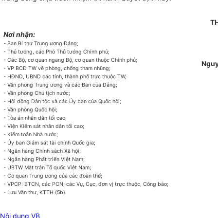
T
Nơi nhận:
-
Ban Bí thư Trung ương Đảng;
- Thủ tướng, các Phó Thủ tướng Chính phủ;
- Các Bộ, cơ quan ngang Bộ, cơ quan thuộc Chính phủ;
Nguy
- VP BCĐ TW về phòng, chống tham nhũng;
- HĐND, UBND các tỉnh, thành phố trực thuộc TW;
- Văn phòng Trung ương và các Ban của Đảng;
- Văn phòng Chủ tịch nước;
- Hội đồng Dân tộc và các Ủy ban của Quốc hội;
- Văn phòng Quốc hội;
- Tòa án nhân dân tối cao;
- Viện Kiểm sát nhân dân tối cao;
- Kiểm toán Nhà nước;
- Ủy ban Giám sát tài chính Quốc gia;
- Ngân hàng Chính sách Xã hội;
- Ngân hàng Phát triển Việt Nam;
- UBTW Mặt trận Tổ quốc Việt Nam;
- Cơ quan Trung ương của các đoàn thể;
- VPCP: BTCN, các PCN; các Vụ, Cục, đơn vị trực thuộc, Công báo;
- Lưu Văn thư, KTTH (5b).
Nội dung VB