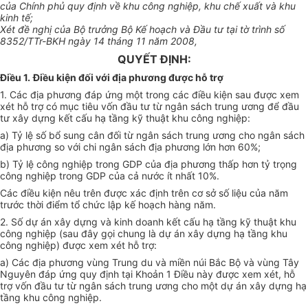
của Chính phủ quy định về khu công nghiệp, khu chế xuất và khu
kinh tế;
Xét đề nghị của Bộ trưởng Bộ Kế hoạch và Đầu tư tại tờ trình số
8352/TTr-BKH ngày 14 tháng 11 năm 2008,
QUYẾT ĐỊNH:
Điều 1.
Điều kiện đối với địa phương được hỗ trợ
1. Các địa phương đáp ứng một trong các điều kiện sau được xem
xét hỗ trợ có mục tiêu vốn đầu tư từ ngân sách trung ương để đầu
tư xây dựng kết cấu hạ tầng kỹ thuật khu công nghiệp:
a) Tỷ lệ số bổ sung cân đối từ ngân sách trung ương cho ngân sách
địa phương so với chi ngân sách địa phương lớn hơn 60%;
b) Tỷ lệ công nghiệp trong GDP của địa phương thấp hơn tỷ trọng
công nghiệp trong GDP của cả nước ít nhất 10%.
Các điều kiện nêu trên được xác định trên cơ sở số liệu của năm
trước thời điểm tổ chức lập kế hoạch hàng năm.
2. Số dự án xây dựng và kinh doanh kết cấu hạ tầng kỹ thuật khu
công nghiệp (sau đây gọi chung là dự án xây dựng hạ tầng khu
công nghiệp) được xem xét hỗ trợ:
a) Các địa phương vùng Trung du và miền núi Bắc Bộ và vùng Tây
Nguyên đáp ứng quy định tại Khoản 1 Điều này được xem xét, hỗ
trợ vốn đầu tư từ ngân sách trung ương cho một dự án xây dựng hạ
tầng khu công nghiệp.