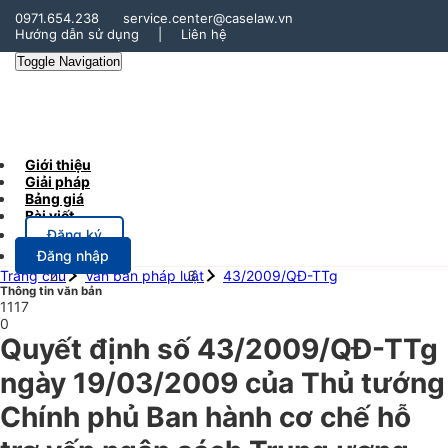
0971.654.238
service.center@caselaw.vn
Hướng dẫn sử dụng
|
Liên hệ
Toggle Navigation
Giới thiệu
Giải pháp
Bảng giá
Bài viết
Đăng ký
Đăng nhập
Trang chủ
Văn bản pháp luật
43/2009/QĐ-TTg
Thông tin văn bản
1117
0
Quyết định số 43/2009/QĐ-TTg
ngày 19/03/2009 của Thủ tướng
Chính phủ Ban hành cơ chế hỗ