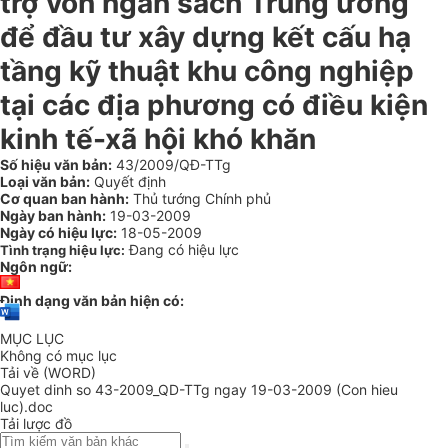
trợ vốn ngân sách Trung ương
để đầu tư xây dựng kết cấu hạ
tầng kỹ thuật khu công nghiệp
tại các địa phương có điều kiện
kinh tế-xã hội khó khăn
Số hiệu văn bản:
43/2009/QĐ-TTg
Loại văn bản:
Quyết định
Cơ quan ban hành:
Thủ tướng Chính phủ
Ngày ban hành:
19-03-2009
Ngày có hiệu lực:
18-05-2009
Đang có hiệu lực
Tình trạng hiệu lực:
Ngôn ngữ:
Định dạng văn bản hiện có:
MỤC LỤC
Không có mục lục
Tải về (WORD)
Quyet dinh so 43-2009_QD-TTg ngay 19-03-2009 (Con hieu
luc).doc
Tải lược đồ