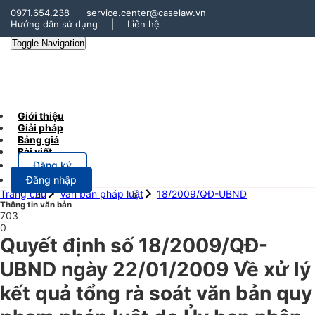
0971.654.238
service.center@caselaw.vn
Hướng dẫn sử dụng
|
Liên hệ
Toggle Navigation
Giới thiệu
Giải pháp
Bảng giá
Bài viết
Đăng ký
Đăng nhập
Trang chủ
Văn bản pháp luật
18/2009/QĐ-UBND
Thông tin văn bản
703
0
Quyết định số 18/2009/QĐ-
UBND ngày 22/01/2009 Về xử lý
kết quả tổng rà soát văn bản quy