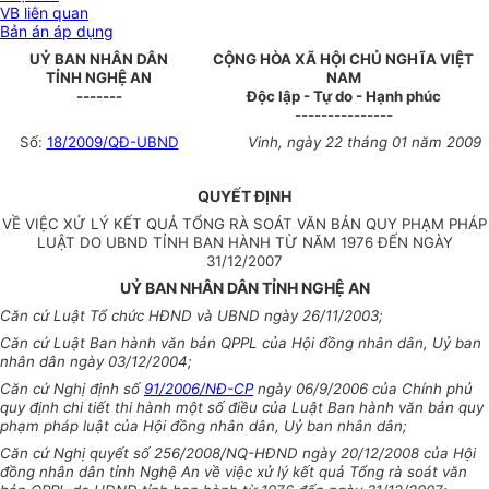
VB liên quan
Bản án áp dụng
UỶ BAN NHÂN DÂN
CỘNG HÒA XÃ HỘI CHỦ NGHĨA VIỆT
TỈNH NGHỆ AN
NAM
-------
Độc lập - Tự do - Hạnh phúc
---------------
Số:
18/2009/QĐ-UBND
Vinh, ngày 22 tháng 01 năm 2009
QUYẾT ĐỊNH
VỀ VIỆC XỬ LÝ KẾT QUẢ TỔNG RÀ SOÁT VĂN BẢN QUY PHẠM PHÁP
LUẬT DO UBND TỈNH BAN HÀNH TỪ NĂM 1976 ĐẾN NGÀY
31/12/2007
UỶ BAN NHÂN DÂN TỈNH NGHỆ AN
Căn cứ Luật Tổ chức HĐND và UBND ngày 26/11/2003;
Căn cứ Luật Ban hành văn bản QPPL của Hội đồng nhân dân, Uỷ ban
nhân dân ngày 03/12/2004;
Căn cứ Nghị định số
91/2006/NĐ-CP
ngày 06/9/2006 của Chính phủ
quy định chi tiết thi hành một số điều của Luật Ban hành văn bản quy
phạm pháp luật của Hội đồng nhân dân, Uỷ ban nhân dân;
Căn cứ Nghị quyết số 256/2008/NQ-HĐND ngày 20/12/2008 của Hội
đồng nhân dân tỉnh Nghệ An về việc xử lý kết quả Tổng rà soát văn