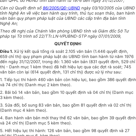
bản QPPL do HĐND tỉnh ban hành từ 1976 đến ngày 31/12/2007;
Căn cứ Quyết định số
86/2005/QĐ-UBND
ngày 03/10/2005 của UBND
tỉnh Nghệ An về việc ban hành quy trình, thủ tục soạn thảo, ban hành
văn bản quy phạm pháp luật của UBND các cấp trên địa bàn tỉnh
Nghệ An;
Theo đề nghị của Chánh Văn phòng UBND tỉnh và Giám đốc Sở Tư
pháp tại Tờ trình số 22/TTr.LN-VPUBND-STP ngày 07/01/2009,
QUYẾT ĐỊNH:
Điều 1.
Xử lý kết quả tổng rà soát 2.105 văn bản (1.446 quyết định,
659 chỉ thị) quy phạm pháp luật do UBND tỉnh ban hành từ năm 1976
đến ngày 31/12/2007, trong đó: 1.360 văn bản (831 quyết định, 529 chỉ
thị - Danh mục 1 kèm theo) đã hết hiệu lực qua các đợt rà soát; 745
văn bản còn lại (614 quyết định, 131 chỉ thị) được xử lý như sau:
1. Tiếp tục thi hành 460 văn bản còn hiệu lực, bao gồm 386 quyết định
và 74 chỉ thị (Danh mục 2 kèm theo).
2. Bãi bỏ 14 văn bản, bao gồm 10 quyết định và 04 chỉ thị (Danh mục
3 kèm theo).
3. Sửa đổi, bổ sung 83 văn bản, bao gồm 81 quyết định và 02 chỉ thị
(Danh mục 4 kèm theo).
4. Ban hành văn bản mới thay thế 62 văn bản, bao gồm 39 quyết định
và 24 chỉ thị (Danh mục 5 kèm theo).
5. Hết hiệu lực thi hành: 126 văn bản, bao gồm 98 quyết định và 27
chỉ thị (Danh mục 6, kèm theo).