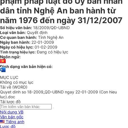
phạm pháp luật do Ủy ban nhân
dân tỉnh Nghệ An ban hành từ
năm 1976 đến ngày 31/12/2007
Số hiệu văn bản:
18/2009/QĐ-UBND
Loại văn bản:
Quyết định
Cơ quan ban hành:
Tỉnh Nghệ An
Ngày ban hành:
22-01-2009
Ngày có hiệu lực:
01-02-2009
Đang có hiệu lực
Tình trạng hiệu lực:
Ngôn ngữ:
Định dạng văn bản hiện có:
MỤC LỤC
Không có mục lục
Tải về (WORD)
Quyet dinh so 18-2009_QD-UBND ngay 22-01-2009 (Con hieu
luc).doc
Tải lược đồ
Nội dung VB
Văn bản gốc
Tiếng anh
Lược đồ