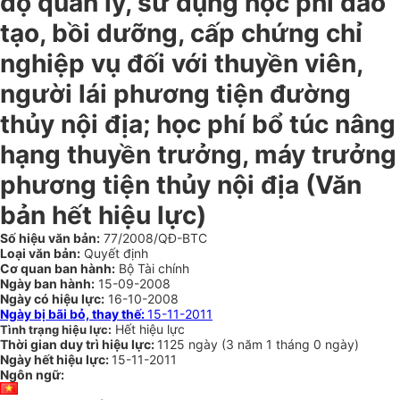
độ quản lý, sử dụng học phí đào
tạo, bồi dưỡng, cấp chứng chỉ
nghiệp vụ đối với thuyền viên,
người lái phương tiện đường
thủy nội địa; học phí bổ túc nâng
hạng thuyền trưởng, máy trưởng
phương tiện thủy nội địa (Văn
bản hết hiệu lực)
Số hiệu văn bản:
77/2008/QĐ-BTC
Loại văn bản:
Quyết định
Cơ quan ban hành:
Bộ Tài chính
Ngày ban hành:
15-09-2008
Ngày có hiệu lực:
16-10-2008
Ngày bị bãi bỏ, thay thế:
15-11-2011
Hết hiệu lực
Tình trạng hiệu lực:
Thời gian duy trì hiệu lực:
1125 ngày
(
3 năm
1 tháng
0 ngày
)
Ngày hết hiệu lực:
15-11-2011
Ngôn ngữ: