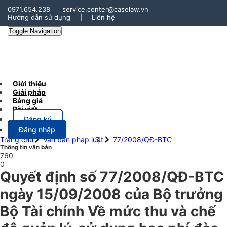
0971.654.238
service.center@caselaw.vn
Hướng dẫn sử dụng
|
Liên hệ
Toggle Navigation
Giới thiệu
Giải pháp
Bảng giá
Bài viết
Đăng ký
Đăng nhập
Trang chủ
Văn bản pháp luật
77/2008/QĐ-BTC
Thông tin văn bản
760
0
Quyết định số 77/2008/QĐ-BTC
ngày 15/09/2008 của Bộ trưởng
Bộ Tài chính Về mức thu và chế