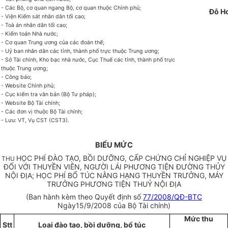
- Các Bộ, cơ quan ngang Bộ, cơ quan thuộc Chính phủ;
Đỗ H
- Viện Kiểm sát nhân dân tối cao;
- Toà án nhân dân tối cao;
- Kiểm toán Nhà nước;
- Cơ quan Trung ương của các đoàn thể;
- Uỷ ban nhân dân các tỉnh, thành phố trực thuộc Trung ương;
- Sở Tài chính, Kho bạc nhà nước, Cục Thuế các tỉnh, thành phố trực
thuộc Trung ương;
- Công báo;
- Website Chính phủ;
- Cục kiểm tra văn bản (Bộ Tư pháp);
- Website Bộ Tài chính;
- Các đơn vị thuộc Bộ Tài chính;
- Lưu: VT, Vụ CST (CST3).
BIỂU MỨC
HỌC PHÍ ĐÀO TẠO, BỒI DƯỠNG,
CẤP CHỨNG CHỈ NGHIỆP VỤ
THU
ĐỐI VỚI THUYỀN VIÊN, NGƯỜI LÁI PHƯƠNG TIỆN ĐƯỜNG THỦY
NỘI ĐỊA; HỌC PHÍ BỔ TÚC NÂNG HẠNG THUYỀN TRƯỞNG, MÁY
TRƯỞNG PHƯƠNG TIỆN THUỶ NỘI ĐỊA
(Ban hành kèm theo Quyết định số
77/2008/QĐ-BTC
Ngày15/9/2008 của Bộ Tài chính)
Mức thu
Stt
Loại đào tạo, bồi dưỡng, bổ túc