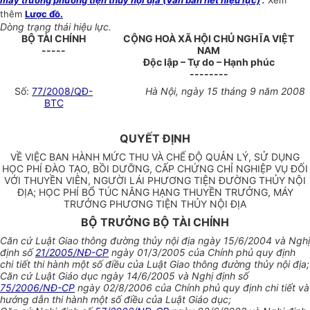
máy trưởng phương tiện thủy nội địa (Văn bản hết hiệu lực)
”.
Xem
thêm
Lược đồ.
Dòng trạng thái hiệu lực.
BỘ TÀI CHÍNH
CỘNG HOÀ XÃ HỘI CHỦ NGHĨA VIỆT
-----
NAM
Độc lập – Tự do – Hạnh phúc
--------
Số:
77/2008/QĐ-
Hà Nội, ngày 15 tháng 9 năm 2008
BTC
QUYẾT ĐỊNH
VỀ VIỆC BAN HÀNH MỨC THU VÀ CHẾ ĐỘ QUẢN LÝ, SỬ DỤNG
HỌC PHÍ ĐÀO TẠO, BỒI DƯỠNG, CẤP CHỨNG CHỈ NGHIỆP VỤ ĐỐI
VỚI THUYỀN VIÊN, NGƯỜI LÁI PHƯƠNG TIỆN ĐƯỜNG THỦY NỘI
ĐỊA; HỌC PHÍ BỔ TÚC NÂNG HẠNG THUYỀN TRƯỞNG, MÁY
TRƯỞNG PHƯƠNG TIỆN THỦY NỘI ĐỊA
BỘ TRƯỞNG BỘ TÀI CHÍNH
Căn cứ Luật Giao thông đường thủy nội địa ngày 15/6/2004 và Nghị
định số
21/2005/NĐ-CP
ngày 01/3/2005 của Chính phủ quy định
chi tiết thi hành một số điều của Luật Giao thông đường thủy nội địa;
Căn cứ Luật Giáo dục ngày 14/6/2005 và Nghị định số
75/2006/NĐ-CP
ngày 02/8/2006 của Chính phủ quy định chi tiết và
hướng dẫn thi hành một số điều của Luật Giáo dục;