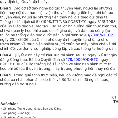
quy định tại Quyết định này.
Điều 3.
Các cơ sở dạy nghề bổ túc thuyền viên, người lái phương
tiện thuỷ nội địa thực hiện việc thu và sử dụng tiền học phí bổ túc
thuyền viên, người lái phương tiện thuỷ nội địa theo qui định tại
Thông tư liên tịch số 54/1998/TTLT/Bộ GD&ĐT-TC ngày 31/8/1998
của Bộ Giáo dục và Đào tạo - Bộ Tài chính hướng dẫn thực hiện thu,
chi và quản lý học phí ở các cơ sở giáo dục và đào tạo công lập
thuộc hệ thống giáo dục quốc dân; Nghị định số
43/2006/NĐ-CP
ngày 23/4/2006 của Chính phủ quy định quyền tự chủ, tự chịu
trách nhiệm về thực hiện nhiệm vụ, tổ chức bộ máy, biên chế và tài
chính đối với đơn vị sự nghiệp công lập và các thông tư hướng dẫn.
Điều 4.
Quyết định này có hiệu lực thi hành sau 15 ngày, kể từ ngày
đăng Công báo. Bãi bỏ Quyết định số
178/2000/QĐ-BTC
ngày
09/11/2000 của Bộ trưởng Bộ Tài chính về việc ban hành mức thu
học phí bổ túc thuyền trưởng, máy trưởng phương tiện thuỷ nội địa.
Điều 5.
Trong quá trình thực hiện, nếu có vướng mắc đề nghị các tổ
chức, cá nhân phản ánh kịp thời về Bộ Tài chính để nghiên cứu,
hướng dẫn bổ sung./.
KT
T
Nơi nhận:
- Văn phòng Trung ương và các Ban của Đảng;
- Văn phòng Quốc hội;
- Văn phòng Chủ tịch nước;