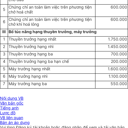
Chứng chỉ an toàn làm việc trên phương tiện
600.000
5
chở hoá chất
Chứng chỉ an toàn làm việc trên phương tiện
600.000
6
chở khí hoá lỏng
III
Bổ túc nâng hạng thuyền trưởng, máy trưởng
1
Thuyền trưởng hạng nhất
1.750.000
2
Thuyền trưởng hạng nhì
1.450.000
3
Thuyền trưởng hạng ba
700.000
4
Thuyền trưởng hạng ba hạn chế
200.000
5
Máy trưởng hạng nhất
1.600.000
6
Máy trưởng hạng nhì
1.100.000
7
Máy trưởng hạng ba
550.000
Nội dung VB
Văn bản gốc
Tiếng anh
Lược đồ
VB liên quan
Bản án áp dụng
Vui lòng
Đăng ký
tài khoản hoặc
đăng nhập
để xem và tải văn bản