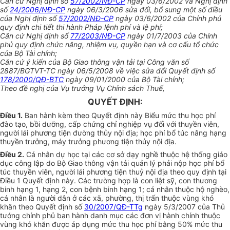
Căn cứ Nghị định số
57/2002/NĐ-CP
ngày 03/6/2002 và Nghị định
số
24/2006/NĐ-CP
ngày 06/3/2006 sửa đổi, bổ sung một số điều
của Nghị định số
57/2002/NĐ-CP
ngày 03/6/2002 của Chính phủ
quy định chi tiết thi hành Pháp lệnh phí và lệ phí;
Căn cứ Nghị định số
77/2003/NĐ-CP
ngày 01/7/2003 của Chính
phủ quy định chức năng, nhiệm vụ, quyền hạn và cơ cấu tổ chức
của Bộ Tài chính;
Căn cứ ý kiến của Bộ Giao thông vận tải tại Công văn số
2887/BGTVT-TC ngày 06/5/2008 về việc sửa đổi Quyết định số
178/2000/QĐ-BTC
ngày 09/01/2000 của Bộ Tài chính;
Theo đề nghị của Vụ trưởng Vụ Chính sách Thuế,
QUYẾT ĐỊNH:
Điều 1.
Ban hành kèm theo Quyết định này Biểu mức thu học phí
đào tạo, bồi dưỡng, cấp chứng chỉ nghiệp vụ đối với thuyền viên,
người lái phương tiện đường thủy nội địa; học phí bổ túc nâng hạng
thuyền trưởng, máy trưởng phương tiện thủy nội địa.
Điều 2.
Cá nhân dự học tại các cơ sở dạy nghề thuộc hệ thống giáo
dục công lập do Bộ Giao thông vận tải quản lý phải nộp học phí bổ
túc thuyền viên, người lái phương tiện thuỷ nội địa theo quy định tại
Điều 1 Quyết định này. Các trường hợp là con liệt sỹ, con thương
binh hạng 1, hạng 2, con bệnh binh hạng 1; cá nhân thuộc hộ nghèo,
cá nhân là người dân ở các xã, phường, thị trấn thuộc vùng khó
khăn theo Quyết định số
30/2007/QĐ-TTg
ngày 5/3/2007 của Thủ
tướng chính phủ ban hành danh mục các đơn vị hành chính thuộc
vùng khó khăn được áp dụng mức thu học phí bằng 50% mức thu