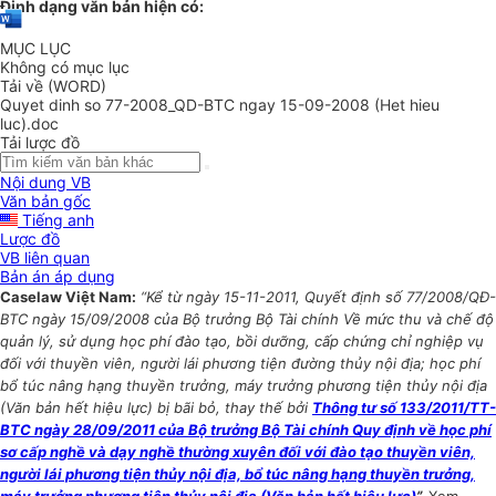
Định dạng văn bản hiện có:
MỤC LỤC
Không có mục lục
Tải về (WORD)
Quyet dinh so 77-2008_QD-BTC ngay 15-09-2008 (Het hieu
luc).doc
Tải lược đồ
Nội dung VB
Văn bản gốc
Tiếng anh
Lược đồ
VB liên quan
Bản án áp dụng
Caselaw Việt Nam:
“Kể từ ngày 15-11-2011, Quyết định số 77/2008/QĐ-
BTC ngày 15/09/2008 của Bộ trưởng Bộ Tài chính Về mức thu và chế độ
quản lý, sử dụng học phí đào tạo, bồi dưỡng, cấp chứng chỉ nghiệp vụ
đối với thuyền viên, người lái phương tiện đường thủy nội địa; học phí
bổ túc nâng hạng thuyền trưởng, máy trưởng phương tiện thủy nội địa
(Văn bản hết hiệu lực) bị bãi bỏ, thay thế bởi
Thông tư số 133/2011/TT-
BTC ngày 28/09/2011 của Bộ trưởng Bộ Tài chính Quy định về học phí
sơ cấp nghề và dạy nghề thường xuyên đối với đào tạo thuyền viên,
người lái phương tiện thủy nội địa, bổ túc nâng hạng thuyền trưởng,