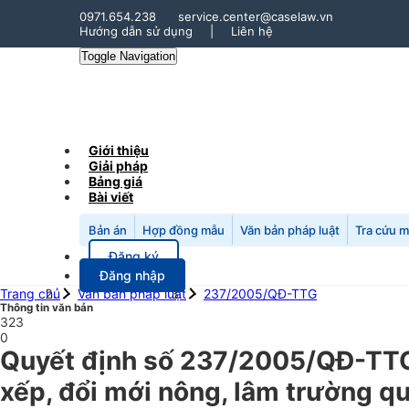
0971.654.238
service.center@caselaw.vn
Hướng dẫn sử dụng
|
Liên hệ
Toggle Navigation
Giới thiệu
Giải pháp
Bảng giá
Bài viết
Bản án
Hợp đồng mẫu
Văn bản pháp luật
Tra cứu 
Đăng ký
Đăng nhập
Trang chủ
Văn bản pháp luật
237/2005/QĐ-TTG
Thông tin văn bản
323
0
Quyết định số 237/2005/QĐ-TTG
xếp, đổi mới nông, lâm trường 