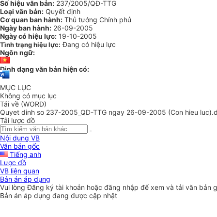
Số hiệu văn bản:
237/2005/QĐ-TTG
Loại văn bản:
Quyết định
Cơ quan ban hành:
Thủ tướng Chính phủ
Ngày ban hành:
26-09-2005
Ngày có hiệu lực:
19-10-2005
Đang có hiệu lực
Tình trạng hiệu lực:
Ngôn ngữ:
Định dạng văn bản hiện có:
MỤC LỤC
Không có mục lục
Tải về (WORD)
Quyet dinh so 237-2005_QD-TTG ngay 26-09-2005 (Con hieu luc).
Tải lược đồ
Nội dung VB
Văn bản gốc
Tiếng anh
Lược đồ
VB liên quan
Bản án áp dụng
Vui lòng
Đăng ký
tài khoản hoặc
đăng nhập
để xem và tải văn bản 
Bản án áp dụng đang được cập nhật