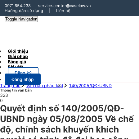
0971.654.238
service.center@caselaw.vn
Hướng dẫn sử dụng
|
Liên hệ
Toggle Navigation
Giới thiệu
Giải pháp
Bảng giá
Bài viết
Đăng ký
Đăng nhập
Trang chủ
Văn bản pháp luật
140/2005/QĐ-UBND
Thông tin văn bản
323
0
Quyết định số 140/2005/QĐ-
UBND ngày 05/08/2005 Về chế
độ, chính sách khuyến khích