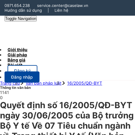
0971.654.238
service.center@caselaw.vn
Hướng dẫn sử dụng
|
Liên hệ
Toggle Navigation
Giới thiệu
Giải pháp
Bảng giá
Bài viết
Đăng ký
Đăng nhập
Trang chủ
Văn bản pháp luật
16/2005/QĐ-BYT
Thông tin văn bản
1141
0
Quyết định số 16/2005/QĐ-BYT
ngày 30/06/2005 của Bộ trưởng
Bộ Y tế Về 07 Tiêu chuẩn ngành