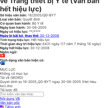
về Trang thiết bị Y tế (Văn bản
hết hiệu lực)
Số hiệu văn bản:
16/2005/QĐ-BYT
Loại văn bản:
Quyết định
Cơ quan ban hành:
Bộ Y tế
Ngày ban hành:
30-06-2005
Ngày có hiệu lực:
**/****
Ngày bị bãi bỏ, thay thế:
30-12-2008
Hết hiệu lực
Tình trạng hiệu lực:
Thời gian duy trì hiệu lực:
6431 ngày
(
17 năm
7 tháng
16 ngày
)
Ngày hết hiệu lực:
30-12-2008
Ngôn ngữ:
Định dạng văn bản hiện có:
MỤC LỤC
Không có mục lục
Tải về (WORD)
Quyet dinh so 16-2005_QD-BYT ngay 30-06-2005 (Het hieu
luc).doc
Tải lược đồ
Nội dung VB
Văn bản gốc
Tiếng anh