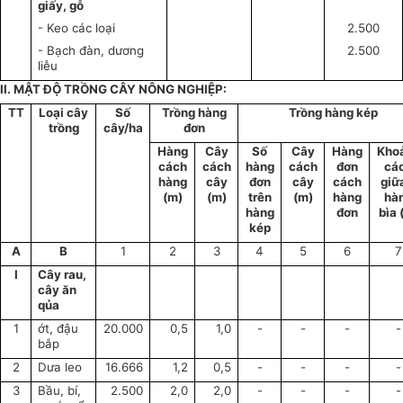
giấy, gỗ
- Keo các loại
2.500
- Bạch đàn, dương
2.500
liễu
II. MẬT ĐỘ TRỒNG CÂY NÔNG NGHIỆP:
TT
Loại cây
Số
Trồng hàng
Trồng hàng kép
trồng
cây/ha
đơn
Hàng
Cây
Số
Cây
Hàng
Kho
cách
cách
hàng
cách
đơn
cá
hàng
cây
đơn
cây
cách
giữ
(m)
(m)
trên
(m)
hàng
hà
hàng
đơn
bìa 
kép
A
B
1
2
3
4
5
6
7
I
Cây rau,
cây ăn
qủa
1
ớt, đậu
20.000
0,5
1,0
-
-
-
-
bắp
2
Dưa leo
16.666
1,2
0,5
-
-
-
-
3
Bầu, bí,
2.500
2,0
2,0
-
-
-
-