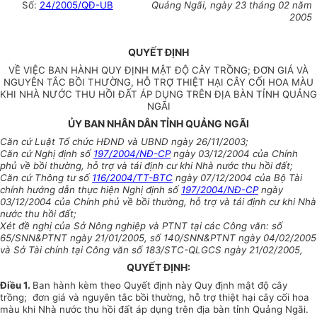
Số:
24/2005/QĐ-UB
Quảng Ngãi, ngày 23 tháng 02 năm
2005
QUYẾT ĐỊNH
VỀ VIỆC BAN HÀNH QUY ĐỊNH MẬT ĐỘ CÂY TRỒNG; ĐƠN GIÁ VÀ
NGUYÊN TẮC BỒI THƯỜNG, HỖ TRỢ THIỆT HẠI CÂY CỐI HOA MÀU
KHI NHÀ NƯỚC THU HỒI ĐẤT ÁP DỤNG TRÊN ĐỊA BÀN TỈNH QUẢNG
NGÃI
ỦY BAN NHÂN DÂN TỈNH QUẢNG NGÃI
Căn cứ Luật Tổ chức HĐND và UBND ngày 26/11/2003;
Căn cứ Nghị định số
197/2004/NĐ-CP
ngày 03/12/2004 của Chính
phủ về bồi thường, hỗ trợ và tái định cư khi Nhà nước thu hồi đất;
Căn cứ Thông tư số
116/2004/TT-BTC
ngày 07/12/2004 của Bộ Tài
chính hướng dẫn thực hiện Nghị định số
197/2004/NĐ-CP
ngày
03/12/2004 của Chính phủ về bồi thường, hỗ trợ và tái định cư khi Nhà
nước thu hồi đất;
Xét đề nghị của Sở Nông nghiệp và PTNT tại các Công văn: số
65/SNN&PTNT ngày 21/01/2005, số 140/SNN&PTNT ngày 04/02/2005
và Sở Tài chính tại Công văn số 183/STC-QLGCS ngày 21/02/2005,
QUYẾT ĐỊNH:
Điều 1
.
Ban hành kèm theo Quyết định này Quy định mật độ cây
trồng; đơn giá và nguyên tắc bồi thường, hỗ trợ thiệt hại cây cối hoa
màu khi Nhà nước thu hồi đất áp dụng trên địa bàn tỉnh Quảng Ngãi.