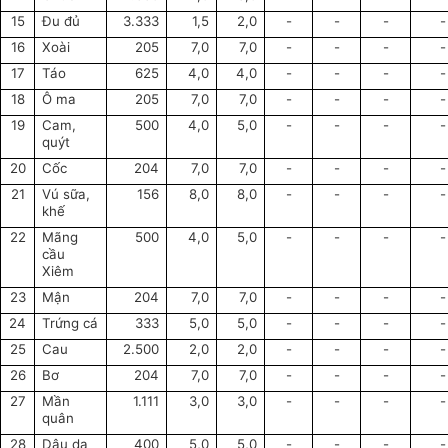
15
Đu đủ
3.333
1,5
2,0
-
-
-
-
16
Xoài
205
7,0
7,0
-
-
-
-
17
Táo
625
4,0
4,0
-
-
-
-
18
Ô ma
205
7,0
7,0
-
-
-
-
19
Cam,
500
4,0
5,0
-
-
-
-
quýt
20
Cốc
204
7,0
7,0
-
-
-
-
21
Vú sữa,
156
8,0
8,0
-
-
-
-
khế
22
Mãng
500
4,0
5,0
-
-
-
-
cầu
Xiêm
23
Mận
204
7,0
7,0
-
-
-
-
24
Trứng cá
333
5,0
5,0
-
-
-
-
25
Cau
2.500
2,0
2,0
-
-
-
-
26
Bơ
204
7,0
7,0
-
-
-
-
27
Mần
1.111
3,0
3,0
-
-
-
-
quân
28
Dâu da
400
5,0
5,0
-
-
-
-