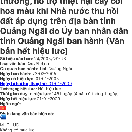
thường, hỗ trợ thiệt hại cây cối
hoa màu khi Nhà nước thu hồi
đất áp dụng trên địa bàn tỉnh
Quảng Ngãi do Ủy ban nhân dân
tỉnh Quảng Ngãi ban hành (Văn
bản hết hiệu lực)
Số hiệu văn bản:
24/2005/QĐ-UB
Loại văn bản:
Quyết định
Cơ quan ban hành:
Tỉnh Quảng Ngãi
Ngày ban hành:
23-02-2005
Ngày có hiệu lực:
01-01-2005
Ngày bị bãi bỏ, thay thế:
01-01-2009
Hết hiệu lực
Tình trạng hiệu lực:
Thời gian duy trì hiệu lực:
1461 ngày
(
4 năm
0 tháng
1 ngày
)
Ngày hết hiệu lực:
01-01-2009
Ngôn ngữ:
Định dạng văn bản hiện có:
MỤC LỤC
Không có mục lục