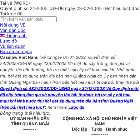
Tải về (WORD)
Quyet dinh so 24-2005_QD-UB ngay 23-02-2005 (Het hieu luc).doc
Tải lược đồ
Nội dung VB
Văn bản gốc
Tiếng anh
Lược đồ
VB liên quan
Bản án áp dụng
Caselaw Việt Nam:
“Kể từ ngày 01-01-2009, Quyết định số
24/2005/QĐ-UB ngày 23/02/2005 Về mật độ cây trồng; đơn giá và
nguyên tắc bồi thường, hỗ trợ thiệt hại cây cối hoa màu khi Nhà nước
thu hồi đất áp dụng trên địa bàn tỉnh Quảng Ngãi do Ủy ban nhân dân
tỉnh Quảng Ngãi ban hành (Văn bản hết hiệu lực) bị bãi bỏ, thay thế bởi
Quyết định số 482/2008/QĐ-UBND ngày 31/12/2008 Về Quy định mật
độ cây trồng,đơn giá và nguyên tắc bồi thường, hỗ trợ cây cối hoa
màu khi Nhà nước thu hồi đất áp dụng trên địa bàn tỉnh Quảng Ngãi
(Văn bản hết hiệu lực)
”.
Xem thêm
Lược đồ.
Dòng trạng thái hiệu lực.
UỶ BAN NHÂN DÂN
CỘNG HOÀ XÃ HỘI CHỦ NGHĨA VIỆT
TỈNH QUẢNG NGÃI
NAM
-------
Độc lập - Tự do - Hạnh phúc
---------