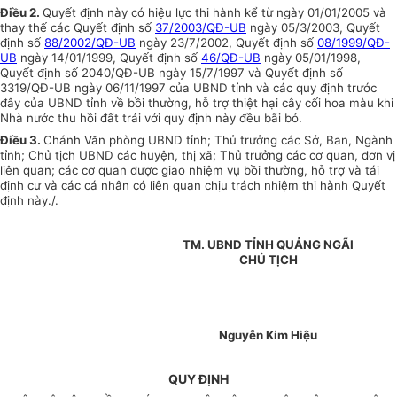
Điều 2
.
Quyết định này có hiệu lực thi hành kể từ ngày 01/01/2005 và
thay thế các Quyết định số
37/2003/QĐ-UB
ngày 05/3/2003, Quyết
định số
88/2002/QĐ-UB
ngày 23/7/2002, Quyết định số
08/1999/QĐ-
UB
ngày 14/01/1999, Quyết định số
46/QĐ-UB
ngày 05/01/1998,
Quyết định số 2040/QĐ-UB ngày 15/7/1997 và Quyết định số
3319/QĐ-UB ngày 06/11/1997 của UBND tỉnh và các quy định trước
đây của UBND tỉnh về bồi thường, hỗ trợ thiệt hại cây cối hoa màu khi
Nhà nước thu hồi đất trái với quy định này đều bãi bỏ.
Điều 3.
Chánh Văn phòng UBND tỉnh; Thủ trưởng các Sở, Ban, Ngành
tỉnh; Chủ tịch UBND các huyện, thị xã; Thủ trưởng các cơ quan, đơn vị
liên quan; các cơ quan được giao nhiệm vụ bồi thường, hỗ trợ và tái
định cư và các cá nhân có liên quan chịu trách nhiệm thi hành Quyết
định này./.
TM. UBND TỈNH QUẢNG NGÃI
CHỦ TỊCH
Nguyễn Kim Hiệu
QUY ĐỊNH