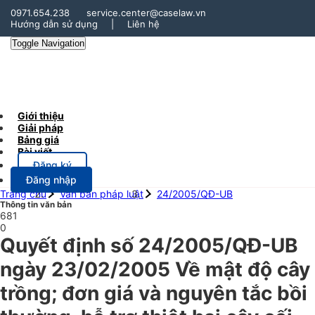
0971.654.238
service.center@caselaw.vn
Hướng dẫn sử dụng
|
Liên hệ
Toggle Navigation
Giới thiệu
Giải pháp
Bảng giá
Bài viết
Đăng ký
Đăng nhập
Trang chủ
Văn bản pháp luật
24/2005/QĐ-UB
Thông tin văn bản
681
0
Quyết định số 24/2005/QĐ-UB
ngày 23/02/2005 Về mật độ cây
trồng; đơn giá và nguyên tắc bồi