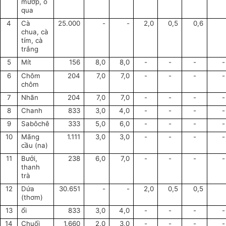
mướp, ổ
qua
4
Cà
25.000
-
-
2,0
0,5
0,6
chua, cà
tím, cà
trắng
5
Mít
156
8,0
8,0
-
-
-
-
6
Chôm
204
7,0
7,0
-
-
-
-
chôm
7
Nhãn
204
7,0
7,0
-
-
-
-
8
Chanh
833
3,0
4,0
-
-
-
-
9
Sabôchê
333
5,0
6,0
-
-
-
-
10
Mãng
1.111
3,0
3,0
-
-
-
-
cầu (na)
11
Bưởi,
238
6,0
7,0
-
-
-
-
thanh
trà
12
Dứa
30.651
-
-
2,0
0,5
0,5
(thơm)
13
ổi
833
3,0
4,0
-
-
-
-
14
Chuối
1.660
2,0
3,0
-
-
-
-