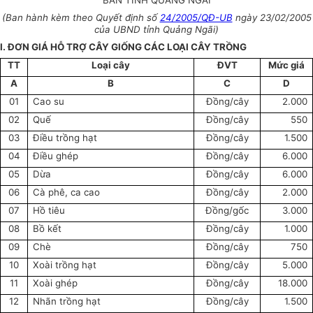
BÀN TỈNH QUẢNG NGÃI
(Ban hành kèm theo Quyết định số
24/2005/QĐ-UB
ngày 23/02/2005
của UBND tỉnh Quảng Ngãi)
I. ĐƠN GIÁ HỖ TRỢ CÂY GIỐNG CÁC LOẠI CÂY TRỒNG
TT
Loại cây
ĐVT
Mức giá
A
B
C
D
01
Cao su
Đồng/cây
2.000
02
Quế
Đồng/cây
550
03
Điều trồng hạt
Đồng/cây
1.500
04
Điều ghép
Đồng/cây
6.000
05
Dừa
Đồng/cây
6.000
06
Cà phê, ca cao
Đồng/cây
2.000
07
Hồ tiêu
Đồng/gốc
3.000
08
Bồ kết
Đồng/cây
1.000
09
Chè
Đồng/cây
750
10
Xoài trồng hạt
Đồng/cây
5.000
11
Xoài ghép
Đồng/cây
18.000
12
Nhãn trồng hạt
Đồng/cây
1.500