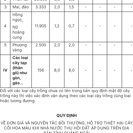
3
Mai, đào
3.333
2,0
1,5
-
-
-
-
Hồng
ngọc,
4
11.905
1,2
0,7
-
-
-
-
Nữ
hoàng
cung
5
Phượng
2.500
2,0
2,0
-
-
-
-
vàng
Các loại
cây tạp
(thân
IV
156
8,0
8,0
-
-
-
-
gỗ) như
gòn,
gáo...
Đối với các loại cây trồng chưa có tên trong bản quy định mật độ cây
trồng này thì việc xác định vận dụng theo các loại cây trồng cùng loại
hoặc tương đương.
QUY ĐỊNH
VỀ ĐƠN GIÁ VÀ NGUYÊN TẮC BỒI THƯỜNG, HỖ TRỢ THIỆT HẠI CÂY
CỐI HOA MÀU KHI NHÀ NƯỚC THU HỒI ĐẤT ÁP DỤNG TRÊN ĐỊA