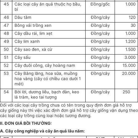
45
Các loại cây ăn quả thuộc họ bầu,
Đồng/gốc
1.000
bí
46
Dâu tằm
Đồng/cây
120
47
Bông vải trồng xen
Đồng/cây
30
48
Cây dầu rái, lim xẹt
Đồng/cây
1.000
49
Cây lim xanh
Đồng/cây
1.200
50
Cây sao đen, xà cừ
Đồng/cây
1.500
51
Cây sấu
Đồng/cây
3.000
52
Cây đuôi công, cây hoàng nam
Đồng/cây
15.000
53
Cây Bằng lăng, hoa sữa, muồng
Đồng/cây
20.000
hoa vàng (cây có chiều cao dưới 1
mét)
54
Bời lời, dương liễu, bạch đàn, keo
Đồng/cây
250
lá tràm, keo tai tượng
Đối với các loại cây trồng chưa có tên trong quy định đơn giá hỗ trợ
cây giống này thì việc xác định đơn giá hỗ trợ cây giống vận dụng theo
các loại cây trồng cùng loại hoặc tương đương.
II. ĐƠN GIÁ BỒI THƯỜNG:
A. Cây công nghiệp và cây ăn quả lâu năm: