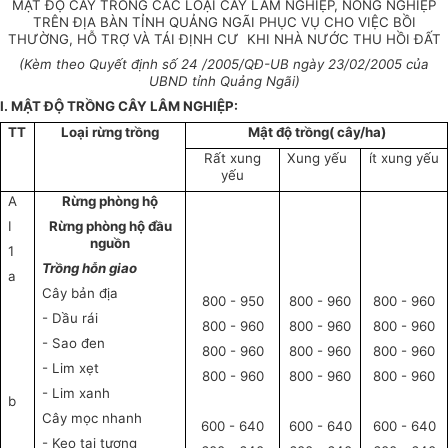
MẬT ĐỘ CÂY TRỒNG CÁC LOẠI CÂY LÂM NGHIỆP, NÔNG NGHIỆP
TRÊN ĐỊA BÀN TỈNH QUẢNG NGÃI PHỤC VỤ CHO VIỆC BỒI
THƯỜNG, HỖ TRỢ VÀ TÁI ĐỊNH CƯ KHI NHÀ NƯỚC THU HỒI ĐẤT
(Kèm theo Quyết định số 24 /2005/QĐ-UB ngày 23/02/2005 của
UBND tỉnh Quảng Ngãi)
I. MẬT ĐỘ TRỒNG CÂY LÂM NGHIỆP:
TT
Loại rừng trồng
Mật độ trồng( cây/ha)
Rất xung
Xung yếu
ít xung yếu
yếu
A
Rừng phòng hộ
I
Rừng phòng hộ đầu
nguồn
1
Trồng hỗn giao
a
Cây bản địa
800 - 950
800 - 960
800 - 960
- Dầu rái
800 - 960
800 - 960
800 - 960
- Sao đen
800 - 960
800 - 960
800 - 960
- Lim xẹt
800 - 960
800 - 960
800 - 960
- Lim xanh
b
Cây mọc nhanh
600 - 640
600 - 640
600 - 640
- Keo tai tượng