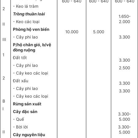
600 - 640
600 - 640
600 - 640
- Keo lá tràm
2
Trồng thuần loài
1.650-
- Keo các loại
2.000
II
Phòng hộ ven biển
10.000
5.000
- Cây phi lao
3.300
III
P/hộ chắn gió, b/vệ
đồng ruộng
1
Đất tốt
3.300
- Cây phi lao
2.500
- Cây keo các loại
2
Đất xấu
3.300
- Cây phi lao
3.300
- Cây keo các loại
B
Rừng sản xuất
I
Cây đặc sản
3.300-
- Quế
5.000
- Bời lời
3.300-
II
5.000
Cây nguyên liệu