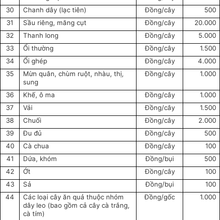
30
Chanh dây (lạc tiên)
Đồng/cây
500
31
Sầu riêng, măng cụt
Đồng/cây
20.000
32
Thanh long
Đồng/cây
5.000
33
Ổi thường
Đồng/cây
1.500
34
Ổi ghép
Đồng/cây
4.000
35
Mừn quân, chùm ruột, nhàu, thị,
Đồng/cây
1.000
sung
36
Khế, ô ma
Đồng/cây
1.000
37
Vải
Đồng/cây
1.500
38
Chuối
Đồng/cây
2.000
39
Đu đủ
Đồng/cây
500
40
Cà chua
Đồng/cây
100
41
Dứa, khóm
Đồng/bụi
500
42
Ớt
Đồng/cây
100
43
Sả
Đồng/bụi
100
44
Các loại cây ăn quả thuộc nhóm
Đồng/gốc
1.000
dây leo (bao gồm cả cây cà trắng,
cà tím)