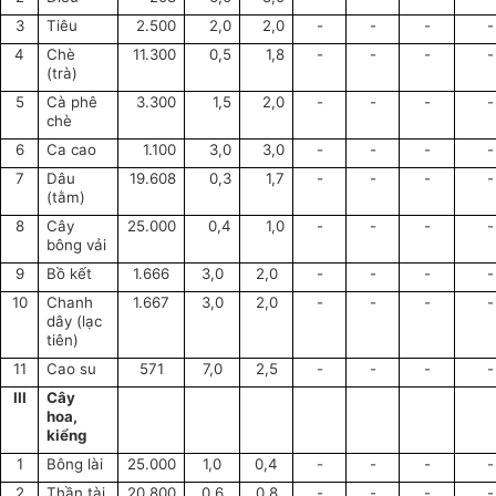
3
Tiêu
2.500
2,0
2,0
-
-
-
-
4
Chè
11.300
0,5
1,8
-
-
-
-
(trà)
5
Cà phê
3.300
1,5
2,0
-
-
-
-
chè
6
Ca cao
1.100
3,0
3,0
-
-
-
-
7
Dâu
19.608
0,3
1,7
-
-
-
-
(tằm)
8
Cây
25.000
0,4
1,0
-
-
-
-
bông vải
9
Bồ kết
1.666
3,0
2,0
-
-
-
-
10
Chanh
1.667
3,0
2,0
-
-
-
-
dây (lạc
tiên)
11
Cao su
571
7,0
2,5
-
-
-
-
III
Cây
hoa,
kiểng
1
Bông lài
25.000
1,0
0,4
-
-
-
-
2
Thần tài
20.800
0,6
0,8
-
-
-
-