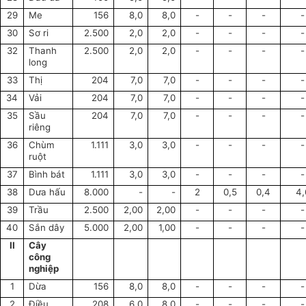
29
Me
156
8,0
8,0
-
-
-
-
30
Sơ ri
2.500
2,0
2,0
-
-
-
-
32
Thanh
2.500
2,0
2,0
-
-
-
-
long
33
Thị
204
7,0
7,0
-
-
-
-
34
Vải
204
7,0
7,0
-
-
-
-
35
Sầu
204
7,0
7,0
-
-
-
-
riêng
36
Chùm
1.111
3,0
3,0
-
-
-
-
ruột
37
Bình bát
1.111
3,0
3,0
-
-
-
-
38
Dưa hấu
8.000
-
-
2
0,5
0,4
4,
39
Trầu
2.500
2,00
2,00
-
-
-
-
40
Sắn dây
5.000
2,00
1,00
-
-
-
-
II
Cây
công
nghiệp
1
Dừa
156
8,0
8,0
-
-
-
-
2
Điều
208
6,0
8,0
-
-
-
-