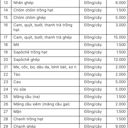
13
Nhãn ghép
Đồng/cây
6.000
14
Chôm chôm trồng hạt
Đồng/cây
1.500
15
Chôm chôm ghép
Đồng/cây
5.000
16
Cam, quýt, bưởi, thanh trà trồng
Đồng/cây
3.000
hạt
17
Cam, quýt, bưởi,
thanh trà
ghép
Đồng/cây
15.000
18
Mít
Đồng/cây
1.500
19
Sapôchê trồng hạt
Đồng/cây
1.500
20
Sapôchê ghép
Đồng/cây
13.000
21
Me, cốc, bơ, dâu da, bình bát, sơ ri
Đồng/cây
2.000
22
Táo
Đồng/cây
2.000
23
Cau
Đồng/cây
5.000
24
Vú sữa
Đồng/cây
5.000
25
Mãng cầu (na)
Đồng/cây
1.500
26
Mãng cầu xiêm (mãng cầu gai)
Đồng/cây
2.000
27
Mận
Đồng/cây
1.500
28
Chanh trồng hạt
Đồng/cây
1.500
29
Chanh ghép
Đồng/cây
9.000