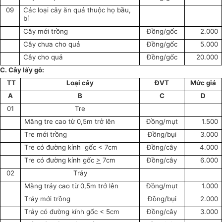
09
Các loại cây ăn quả thuộc họ bầu,
bí
Cây mới trồng
Đồng/gốc
2.000
Cây chưa cho quả
Đồng/gốc
5.000
Cây cho quả
Đồng/gốc
20.000
C. Cây lấy gỗ:
TT
Loại cây
ĐVT
Mức giá
A
B
C
D
01
Tre
Măng tre cao từ 0,5m trở lên
Đồng/mụt
1.500
Tre mới trồng
Đồng/bụi
3.000
Tre có đường kính gốc < 7cm
Đồng/cây
4.000
Tre có đường kính gốc
>
7cm
Đồng/cây
6.000
02
Trảy
Măng trảy cao từ 0,5m trở lên
Đồng/mụt
1.000
Trảy mới trồng
Đồng/bụi
2.000
Trảy có đường kính gốc < 5cm
Đồng/cây
3.000