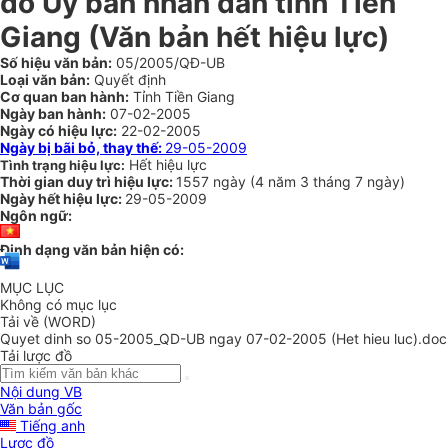
do Ủy ban nhân dân tỉnh Tiền
Giang (Văn bản hết hiệu lực)
Số hiệu văn bản:
05/2005/QĐ-UB
Loại văn bản:
Quyết định
Cơ quan ban hành:
Tỉnh Tiền Giang
Ngày ban hành:
07-02-2005
Ngày có hiệu lực:
22-02-2005
Ngày bị bãi bỏ, thay thế:
29-05-2009
Hết hiệu lực
Tình trạng hiệu lực:
Thời gian duy trì hiệu lực:
1557 ngày
(
4 năm
3 tháng
7 ngày
)
Ngày hết hiệu lực:
29-05-2009
Ngôn ngữ:
Định dạng văn bản hiện có:
MỤC LỤC
Không có mục lục
Tải về (WORD)
Quyet dinh so 05-2005_QD-UB ngay 07-02-2005 (Het hieu luc).doc
Tải lược đồ
Nội dung VB
Văn bản gốc
Tiếng anh
Lược đồ