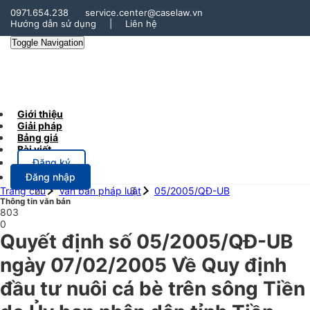
0971.654.238
service.center@caselaw.vn
Hướng dẫn sử dụng
|
Liên hệ
Toggle Navigation
Giới thiệu
Giải pháp
Bảng giá
Bài viết
Đăng ký
Đăng nhập
Trang chủ
Văn bản pháp luật
05/2005/QĐ-UB
Thông tin văn bản
803
0
Quyết định số 05/2005/QĐ-UB
ngày 07/02/2005 Về Quy định
đầu tư nuôi cá bè trên sông Tiền