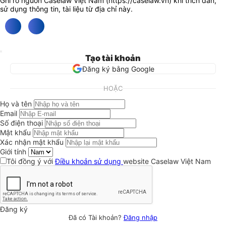
Ghi rõ nguồn Caselaw Việt Nam (
https://caselaw.vn
) khi trích dẫn,
sử dụng thông tin, tài liệu từ địa chỉ này.
Tạo tài khoản
Đăng ký bằng Google
HOẶC
Họ và tên
Email
Số điện thoại
Mật khẩu
Xác nhận mật khẩu
Giới tính
Tôi đồng ý với
Điều khoản sử dụng
website Caselaw Việt Nam
Đăng ký
Đã có Tài khoản?
Đăng nhập