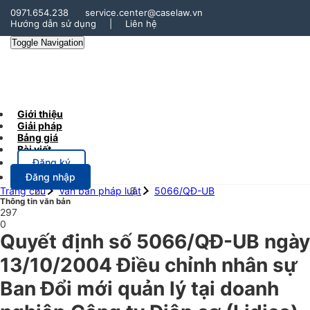
0971.654.238
service.center@caselaw.vn
Hướng dẫn sử dụng
|
Liên hệ
Toggle Navigation
Giới thiệu
Giải pháp
Bảng giá
Bài viết
Đăng ký
Đăng nhập
Trang chủ
Văn bản pháp luật
5066/QĐ-UB
Thông tin văn bản
297
0
Quyết định số 5066/QĐ-UB ngày
13/10/2004 Điều chỉnh nhân sự
Ban Đổi mới quản lý tại doanh