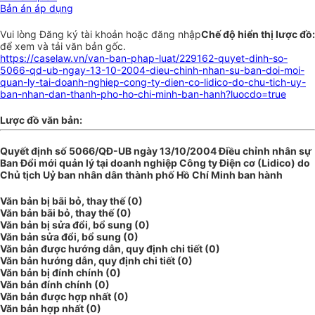
Bản án áp dụng
Vui lòng
Đăng ký
tài khoản hoặc
đăng nhập
Chế độ hiển thị lược đồ:
để xem và tải văn bản gốc.
https://caselaw.vn/van-ban-phap-luat/229162-quyet-dinh-so-
5066-qd-ub-ngay-13-10-2004-dieu-chinh-nhan-su-ban-doi-moi-
quan-ly-tai-doanh-nghiep-cong-ty-dien-co-lidico-do-chu-tich-uy-
ban-nhan-dan-thanh-pho-ho-chi-minh-ban-hanh?luocdo=true
Lược đồ văn bản:
Quyết định số 5066/QĐ-UB ngày 13/10/2004 Điều chỉnh nhân sự
Ban Đổi mới quản lý tại doanh nghiệp Công ty Điện cơ (Lidico) do
Chủ tịch Uỷ ban nhân dân thành phố Hồ Chí Minh ban hành
Văn bản bị bãi bỏ, thay thế (0)
Văn bản bãi bỏ, thay thế (0)
Văn bản bị sửa đổi, bổ sung (0)
Văn bản sửa đổi, bổ sung (0)
Văn bản được hướng dẫn, quy định chi tiết (0)
Văn bản hướng dẫn, quy định chi tiết (0)
Văn bản bị đính chính (0)
Văn bản đính chính (0)
Văn bản được hợp nhất (0)
Văn bản hợp nhất (0)