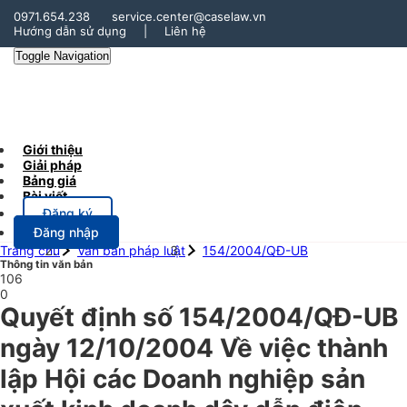
0971.654.238
service.center@caselaw.vn
Hướng dẫn sử dụng
|
Liên hệ
Toggle Navigation
Giới thiệu
Giải pháp
Bảng giá
Bài viết
Đăng ký
Đăng nhập
Trang chủ
Văn bản pháp luật
154/2004/QĐ-UB
Thông tin văn bản
106
0
Quyết định số 154/2004/QĐ-UB
ngày 12/10/2004 Về việc thành
lập Hội các Doanh nghiệp sản