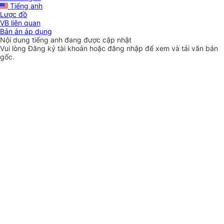
Tiếng anh
Lược đồ
VB liên quan
Bản án áp dụng
Nội dung tiếng anh đang được cập nhật
Vui lòng
Đăng ký
tài khoản hoặc
đăng nhập
để xem và tải văn bản
gốc.