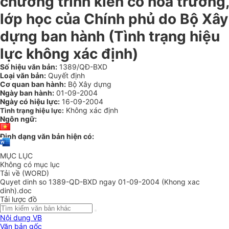
chương trình kiên cố hoá trường,
lớp học của Chính phủ do Bộ Xây
dựng ban hành (Tình trạng hiệu
lực không xác định)
Số hiệu văn bản:
1389/QĐ-BXD
Loại văn bản:
Quyết định
Cơ quan ban hành:
Bộ Xây dựng
Ngày ban hành:
01-09-2004
Ngày có hiệu lực:
16-09-2004
Không xác định
Tình trạng hiệu lực:
Ngôn ngữ:
Định dạng văn bản hiện có:
MỤC LỤC
Không có mục lục
Tải về (WORD)
Quyet dinh so 1389-QD-BXD ngay 01-09-2004 (Khong xac
dinh).doc
Tải lược đồ
Nội dung VB
Văn bản gốc