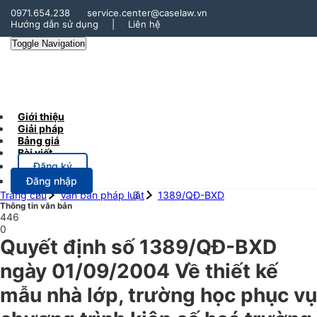
0971.654.238
service.center@caselaw.vn
Hướng dẫn sử dụng
|
Liên hệ
Toggle Navigation
Giới thiệu
Giải pháp
Bảng giá
Bài viết
Đăng ký
Đăng nhập
Trang chủ
Văn bản pháp luật
1389/QĐ-BXD
Thông tin văn bản
446
0
Quyết định số 1389/QĐ-BXD
ngày 01/09/2004 Về thiết kế
mẫu nhà lớp, trường học phục vụ