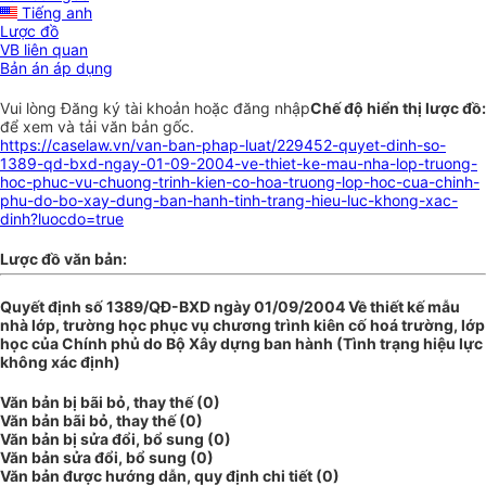
Tiếng anh
Lược đồ
VB liên quan
Bản án áp dụng
Vui lòng
Đăng ký
tài khoản hoặc
đăng nhập
Chế độ hiển thị lược đồ:
để xem và tải văn bản gốc.
https://caselaw.vn/van-ban-phap-luat/229452-quyet-dinh-so-
1389-qd-bxd-ngay-01-09-2004-ve-thiet-ke-mau-nha-lop-truong-
hoc-phuc-vu-chuong-trinh-kien-co-hoa-truong-lop-hoc-cua-chinh-
phu-do-bo-xay-dung-ban-hanh-tinh-trang-hieu-luc-khong-xac-
dinh?luocdo=true
Lược đồ văn bản:
Quyết định số 1389/QĐ-BXD ngày 01/09/2004 Về thiết kế mẫu
nhà lớp, trường học phục vụ chương trình kiên cố hoá trường, lớp
học của Chính phủ do Bộ Xây dựng ban hành (Tình trạng hiệu lực
không xác định)
Văn bản bị bãi bỏ, thay thế (0)
Văn bản bãi bỏ, thay thế (0)
Văn bản bị sửa đổi, bổ sung (0)
Văn bản sửa đổi, bổ sung (0)
Văn bản được hướng dẫn, quy định chi tiết (0)