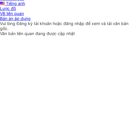
Tiếng anh
Lược đồ
VB liên quan
Bản án áp dụng
Vui lòng
Đăng ký
tài khoản hoặc
đăng nhập
để xem và tải văn bản
gốc.
Văn bản liên quan đang được cập nhật