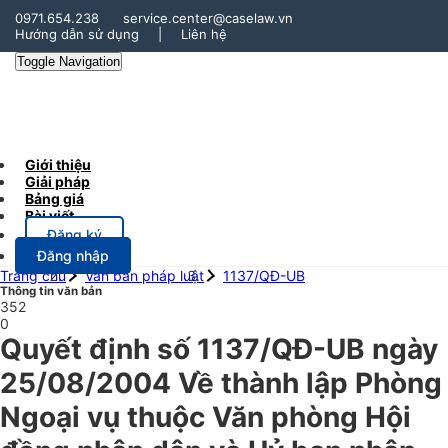
0971.654.238
service.center@caselaw.vn
Hướng dẫn sử dụng
|
Liên hệ
Toggle Navigation
Giới thiệu
Giải pháp
Bảng giá
Bài viết
Đăng ký
Đăng nhập
Trang chủ
Văn bản pháp luật
1137/QĐ-UB
Thông tin văn bản
352
0
Quyết định số 1137/QĐ-UB ngày
25/08/2004 Về thành lập Phòng
Ngoại vụ thuộc Văn phòng Hội