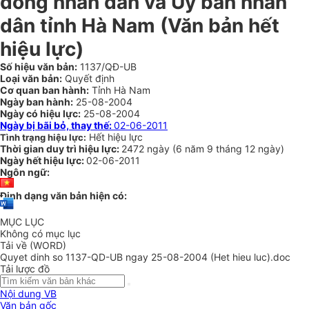
đồng nhân dân và Uỷ ban nhân
dân tỉnh Hà Nam (Văn bản hết
hiệu lực)
Số hiệu văn bản:
1137/QĐ-UB
Loại văn bản:
Quyết định
Cơ quan ban hành:
Tỉnh Hà Nam
Ngày ban hành:
25-08-2004
Ngày có hiệu lực:
25-08-2004
Ngày bị bãi bỏ, thay thế:
02-06-2011
Hết hiệu lực
Tình trạng hiệu lực:
Thời gian duy trì hiệu lực:
2472 ngày
(
6 năm
9 tháng
12 ngày
)
Ngày hết hiệu lực:
02-06-2011
Ngôn ngữ:
Định dạng văn bản hiện có:
MỤC LỤC
Không có mục lục
Tải về (WORD)
Quyet dinh so 1137-QD-UB ngay 25-08-2004 (Het hieu luc).doc
Tải lược đồ
Nội dung VB
Văn bản gốc