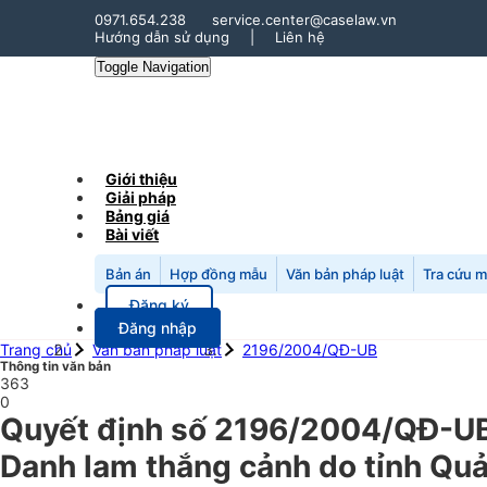
0971.654.238
service.center@caselaw.vn
Hướng dẫn sử dụng
|
Liên hệ
Toggle Navigation
Giới thiệu
Giải pháp
Bảng giá
Bài viết
Bản án
Hợp đồng mẫu
Văn bản pháp luật
Tra cứu 
Đăng ký
Đăng nhập
Trang chủ
Văn bản pháp luật
2196/2004/QĐ-UB
Thông tin văn bản
363
0
Quyết định số 2196/2004/QĐ-UB n
Danh lam thắng cảnh do tỉnh Quả