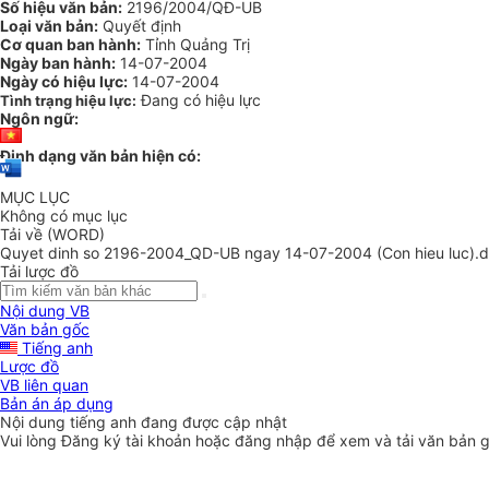
Số hiệu văn bản:
2196/2004/QĐ-UB
Loại văn bản:
Quyết định
Cơ quan ban hành:
Tỉnh Quảng Trị
Ngày ban hành:
14-07-2004
Ngày có hiệu lực:
14-07-2004
Đang có hiệu lực
Tình trạng hiệu lực:
Ngôn ngữ:
Định dạng văn bản hiện có:
MỤC LỤC
Không có mục lục
Tải về (WORD)
Quyet dinh so 2196-2004_QD-UB ngay 14-07-2004 (Con hieu luc).
Tải lược đồ
Nội dung VB
Văn bản gốc
Tiếng anh
Lược đồ
VB liên quan
Bản án áp dụng
Nội dung tiếng anh đang được cập nhật
Vui lòng
Đăng ký
tài khoản hoặc
đăng nhập
để xem và tải văn bản 