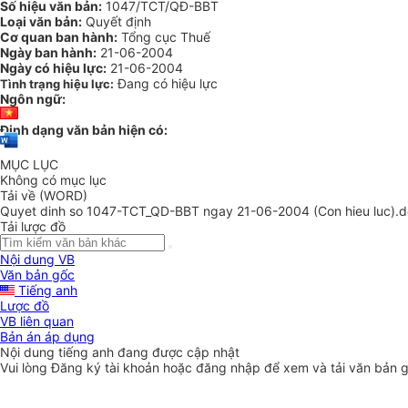
Số hiệu văn bản:
1047/TCT/QĐ-BBT
Loại văn bản:
Quyết định
Cơ quan ban hành:
Tổng cục Thuế
Ngày ban hành:
21-06-2004
Ngày có hiệu lực:
21-06-2004
Đang có hiệu lực
Tình trạng hiệu lực:
Ngôn ngữ:
Định dạng văn bản hiện có:
MỤC LỤC
Không có mục lục
Tải về (WORD)
Quyet dinh so 1047-TCT_QD-BBT ngay 21-06-2004 (Con hieu luc).
Tải lược đồ
Nội dung VB
Văn bản gốc
Tiếng anh
Lược đồ
VB liên quan
Bản án áp dụng
Nội dung tiếng anh đang được cập nhật
Vui lòng
Đăng ký
tài khoản hoặc
đăng nhập
để xem và tải văn bản 