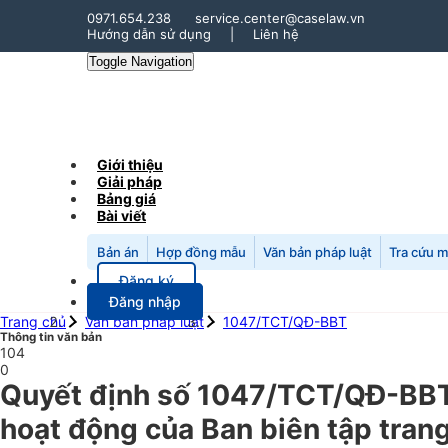
0971.654.238
service.center@caselaw.vn
Hướng dẫn sử dụng
|
Liên hệ
Toggle Navigation
Giới thiệu
Giải pháp
Bảng giá
Bài viết
Bản án
Hợp đồng mẫu
Văn bản pháp luật
Tra cứu 
Đăng ký
Đăng nhập
Trang chủ
Văn bản pháp luật
1047/TCT/QĐ-BBT
Thông tin văn bản
104
0
Quyết định số 1047/TCT/QĐ-BBT 
hoạt động của Ban biên tập trang 