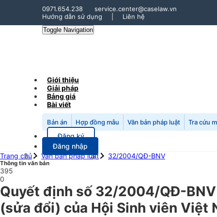
0971.654.238
service.center@caselaw.vn
Hướng dẫn sử dụng
|
Liên hệ
Toggle Navigation
Giới thiệu
Giải pháp
Bảng giá
Bài viết
Bản án
Hợp đồng mẫu
Văn bản pháp luật
Tra cứu 
Đăng ký
Đăng nhập
Trang chủ
Văn bản pháp luật
32/2004/QĐ-BNV
Thông tin văn bản
395
0
Quyết định số 32/2004/QĐ-BNV n
(sửa đổi) của Hội Sinh viên Việt