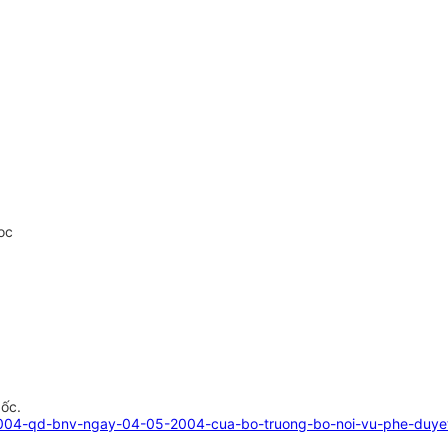
oc
gốc.
004-qd-bnv-ngay-04-05-2004-cua-bo-truong-bo-noi-vu-phe-duyet-d