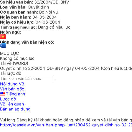
Số hiệu văn bản:
32/2004/QĐ-BNV
Loại văn bản:
Quyết định
Cơ quan ban hành:
Bộ Nội vụ
Ngày ban hành:
04-05-2004
Ngày có hiệu lực:
04-06-2004
Đang có hiệu lực
Tình trạng hiệu lực:
Ngôn ngữ:
Định dạng văn bản hiện có:
MỤC LỤC
Không có mục lục
Tải về (WORD)
Quyet dinh so 32-2004_QD-BNV ngay 04-05-2004 (Con hieu luc).d
Tải lược đồ
Nội dung VB
Văn bản gốc
Tiếng anh
Lược đồ
VB liên quan
Bản án áp dụng
Vui lòng
Đăng ký
tài khoản hoặc
đăng nhập
để xem và tải văn bản 
https://caselaw.vn/van-ban-phap-luat/230452-quyet-dinh-so-32-2