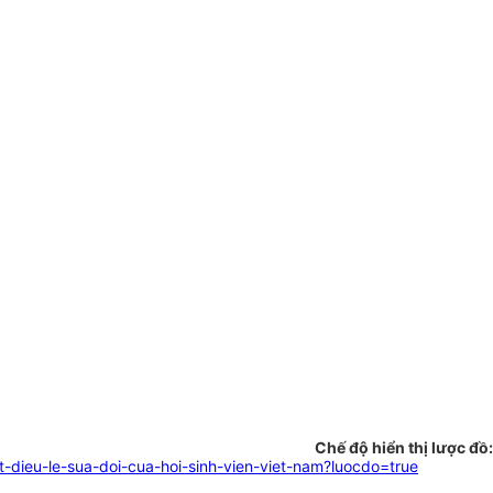
Chế độ hiển thị lược đồ:
ieu-le-sua-doi-cua-hoi-sinh-vien-viet-nam?luocdo=true