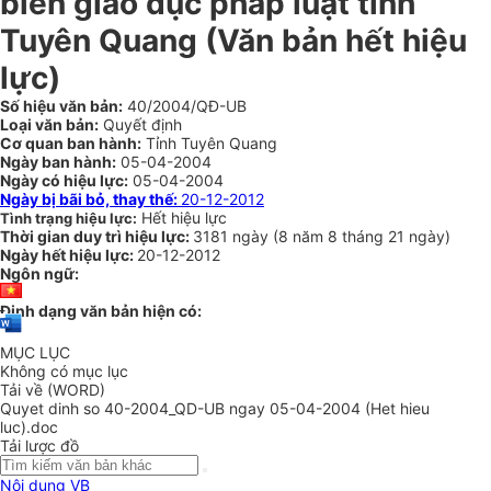
biến giáo dục pháp luật tỉnh
Tuyên Quang (Văn bản hết hiệu
lực)
Số hiệu văn bản:
40/2004/QĐ-UB
Loại văn bản:
Quyết định
Cơ quan ban hành:
Tỉnh Tuyên Quang
Ngày ban hành:
05-04-2004
Ngày có hiệu lực:
05-04-2004
Ngày bị bãi bỏ, thay thế:
20-12-2012
Hết hiệu lực
Tình trạng hiệu lực:
Thời gian duy trì hiệu lực:
3181 ngày
(
8 năm
8 tháng
21 ngày
)
Ngày hết hiệu lực:
20-12-2012
Ngôn ngữ:
Định dạng văn bản hiện có:
MỤC LỤC
Không có mục lục
Tải về (WORD)
Quyet dinh so 40-2004_QD-UB ngay 05-04-2004 (Het hieu
luc).doc
Tải lược đồ
Nội dung VB