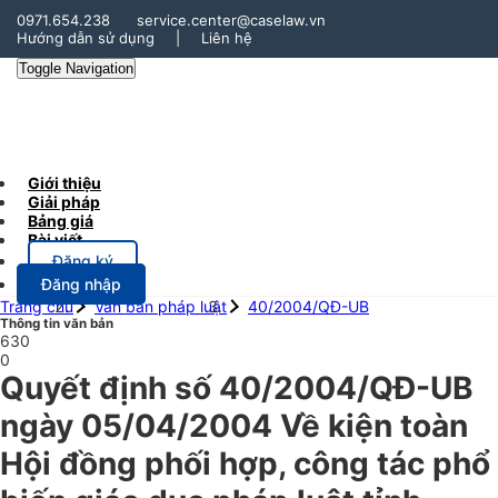
0971.654.238
service.center@caselaw.vn
Hướng dẫn sử dụng
|
Liên hệ
Toggle Navigation
Giới thiệu
Giải pháp
Bảng giá
Bài viết
Đăng ký
Đăng nhập
Trang chủ
Văn bản pháp luật
40/2004/QĐ-UB
Thông tin văn bản
630
0
Quyết định số 40/2004/QĐ-UB
ngày 05/04/2004 Về kiện toàn
Hội đồng phối hợp, công tác phổ