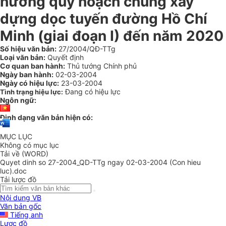
hướng quy hoạch chung xây
dựng dọc tuyến đường Hồ Chí
Minh (giai đoạn I) đến năm 2020
Số hiệu văn bản:
27/2004/QĐ-TTg
Loại văn bản:
Quyết định
Cơ quan ban hành:
Thủ tướng Chính phủ
Ngày ban hành:
02-03-2004
Ngày có hiệu lực:
23-03-2004
Đang có hiệu lực
Tình trạng hiệu lực:
Ngôn ngữ:
Định dạng văn bản hiện có:
MỤC LỤC
Không có mục lục
Tải về (WORD)
Quyet dinh so 27-2004_QD-TTg ngay 02-03-2004 (Con hieu
luc).doc
Tải lược đồ
Nội dung VB
Văn bản gốc
Tiếng anh
Lược đồ