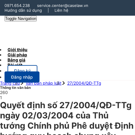
0971.654.238
service.center@caselaw.vn
Hướng dẫn sử dụng
|
Liên hệ
Toggle Navigation
Giới thiệu
Giải pháp
Bảng giá
Bài viết
Đăng ký
Đăng nhập
Trang chủ
Văn bản pháp luật
27/2004/QĐ-TTg
Thông tin văn bản
260
1
Quyết định số 27/2004/QĐ-TTg
ngày 02/03/2004 của Thủ
tướng Chính phủ Phê duyệt Định