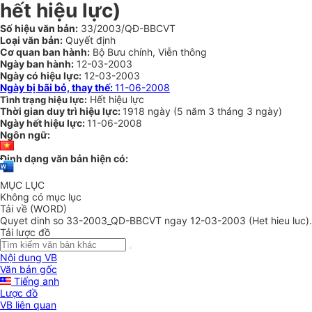
hết hiệu lực)
Số hiệu văn bản:
33/2003/QĐ-BBCVT
Loại văn bản:
Quyết định
Cơ quan ban hành:
Bộ Bưu chính, Viễn thông
Ngày ban hành:
12-03-2003
Ngày có hiệu lực:
12-03-2003
Ngày bị bãi bỏ, thay thế:
11-06-2008
Hết hiệu lực
Tình trạng hiệu lực:
Thời gian duy trì hiệu lực:
1918 ngày
(
5 năm
3 tháng
3 ngày
)
Ngày hết hiệu lực:
11-06-2008
Ngôn ngữ:
Định dạng văn bản hiện có:
MỤC LỤC
Không có mục lục
Tải về (WORD)
Quyet dinh so 33-2003_QD-BBCVT ngay 12-03-2003 (Het hieu luc)
Tải lược đồ
Nội dung VB
Văn bản gốc
Tiếng anh
Lược đồ
VB liên quan