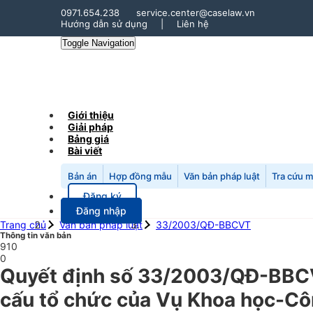
0971.654.238
service.center@caselaw.vn
Hướng dẫn sử dụng
|
Liên hệ
Toggle Navigation
Giới thiệu
Giải pháp
Bảng giá
Bài viết
Bản án
Hợp đồng mẫu
Văn bản pháp luật
Tra cứu 
Đăng ký
Đăng nhập
Trang chủ
Văn bản pháp luật
33/2003/QĐ-BBCVT
Thông tin văn bản
910
0
Quyết định số 33/2003/QĐ-BBCV
cấu tổ chức của Vụ Khoa học-Cô