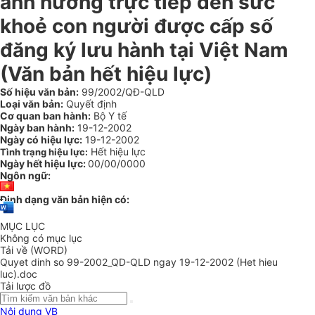
ảnh hưởng trực tiếp đến sức
khoẻ con người được cấp số
đăng ký lưu hành tại Việt Nam
(Văn bản hết hiệu lực)
Số hiệu văn bản:
99/2002/QĐ-QLD
Loại văn bản:
Quyết định
Cơ quan ban hành:
Bộ Y tế
Ngày ban hành:
19-12-2002
Ngày có hiệu lực:
19-12-2002
Hết hiệu lực
Tình trạng hiệu lực:
Ngày hết hiệu lực:
00/00/0000
Ngôn ngữ:
Định dạng văn bản hiện có:
MỤC LỤC
Không có mục lục
Tải về (WORD)
Quyet dinh so 99-2002_QD-QLD ngay 19-12-2002 (Het hieu
luc).doc
Tải lược đồ
Nội dung VB