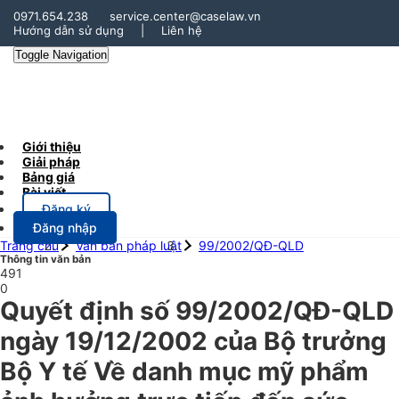
0971.654.238
service.center@caselaw.vn
Hướng dẫn sử dụng
|
Liên hệ
Toggle Navigation
Giới thiệu
Giải pháp
Bảng giá
Bài viết
Đăng ký
Đăng nhập
Trang chủ
Văn bản pháp luật
99/2002/QĐ-QLD
Thông tin văn bản
491
0
Quyết định số 99/2002/QĐ-QLD
ngày 19/12/2002 của Bộ trưởng
Bộ Y tế Về danh mục mỹ phẩm