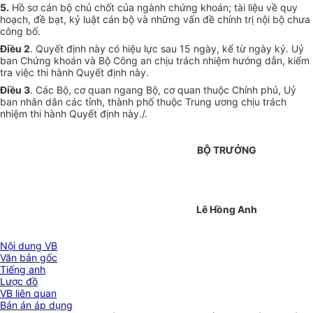
5.
Hồ sơ cán bộ chủ chốt của ngành chứng khoán; tài liệu về quy
hoạch, đề bạt, kỷ luật cán bộ và những vấn đề chính trị nội bộ chưa
công bố.
Điều 2
. Quyết định này có hiệu lực sau 15 ngày, kể từ ngày ký. Uỷ
ban Chứng khoán và Bộ Công an chịu trách nhiệm hướng dẫn, kiểm
tra việc thi hành Quyết định này.
Điều 3
. Các Bộ, cơ quan ngang Bộ, cơ quan thuộc Chính phủ, Uỷ
ban nhân dân các tỉnh, thành phố thuộc Trung ương chịu trách
nhiệm thi hành Quyết định này./.
BỘ TRƯỞNG
Lê Hồng Anh
Nội dung VB
Văn bản gốc
Tiếng anh
Lược đồ
VB liên quan
Bản án áp dụng