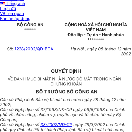
Tiếng anh
Lược đồ
VB liên quan
Bản án áp dụng
BỘ CÔNG AN
CỘNG HOÀ XÃ HỘI CHỦ NGHĨA
******
VIỆT NAM
Độc lập - Tự do - Hạnh phúc
********
Số:
1228/2002/QĐ-BCA
Hà Nội , ngày 05 tháng 12 năm
2002
QUYẾT ĐỊNH
VỀ DANH MỤC BÍ MẬT NHÀ NƯỚC ĐỘ MẬT TRONG NGÀNH
CHỨNG KHOÁN
BỘ TRƯỞNG BỘ CÔNG AN
Căn cứ Pháp lệnh Bảo vệ bí mật nhà nước ngày 28 tháng 12 năm
2002;
Căn cứ Nghị định số 37/1998/NĐ-CP ngày 09/6/1998 của Chính
phủ về chức năng, nhiệm vụ, quyền hạn và tổ chức bộ máy Bộ
Công an;
Căn cứ Nghị định số
33/2002/NĐ-CP
ngày 28/3/2002 của Chính
phủ quy định chi tiết thi hành Pháp lệnh Bảo vệ bí mật nhà nước;