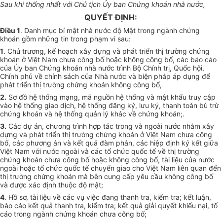
Sau khi thống nhất với Chủ tịch Ủy ban Chứng khoán nhà nước,
QUYẾT ĐỊNH:
Điều 1
. Danh mục bí mật nhà nước độ Mật trong ngành chứng
khoán gồm những tin trong phạm vi sau:
1
. Chủ trương, kế hoạch xây dựng và phát triển thị trường chứng
khoán ở Việt Nam chưa công bố hoặc không công bố, các báo cáo
của Ủy ban Chứng khoán nhà nước trình Bộ Chính trị, Quốc hội,
Chính phủ về chính sách của Nhà nước và biện pháp áp dụng để
phát triển thị trường chứng khoán không công bố,
2.
Sơ đồ hệ thống mạng, mã nguồn hệ thống và mật khẩu truy cập
vào hệ thống giao dịch, hệ thống đăng ký, lưu ký, thanh toán bù trừ
chứng khoán và hệ thống quản lý khác về chứng khoán;.
3.
Các dự án, chương trình hợp tác trong và ngoài nước nhằm xây
dựng và phát triển thị trường chứng khoán ở Việt Nam chưa công
bố, các phương án và kết quả đàm phán, các hiệp định ký kết giữa
Việt Nam với nước ngoài và các tổ chức quốc tế về thị trường
chứng khoán chưa công bố hoặc không công bố, tài liệu của nước
ngoài hoặc tổ chức quốc tế chuyển giao cho Việt Nam liên quan đến
thị trường chứng khoán mà bên cung cấp yêu cầu không công bố
và được xác định thuộc độ mật;
4
. Hồ sơ, tài liệu về các vụ việc đang thanh tra, kiểm tra; kết luận,
báo cáo kết quả thanh tra, kiểm tra; kết quả giải quyết khiếu nại, tố
cáo trong ngành chứng khoán chưa công bố;