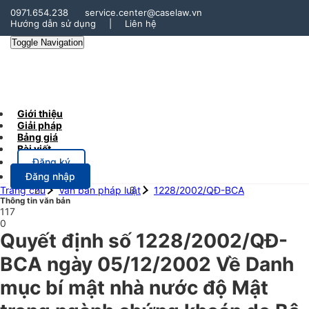
0971.654.238
service.center@caselaw.vn
Hướng dẫn sử dụng
|
Liên hệ
Toggle Navigation
Giới thiệu
Giải pháp
Bảng giá
Bài viết
Đăng ký
Đăng nhập
Trang chủ
Văn bản pháp luật
1228/2002/QĐ-BCA
Thông tin văn bản
117
0
Quyết định số 1228/2002/QĐ-
BCA ngày 05/12/2002 Về Danh
mục bí mật nhà nước độ Mật