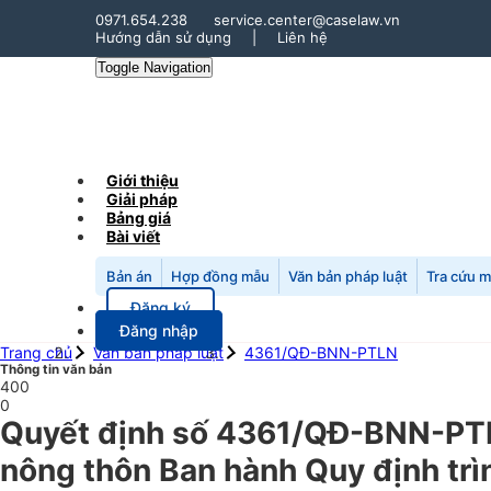
0971.654.238
service.center@caselaw.vn
Hướng dẫn sử dụng
|
Liên hệ
Toggle Navigation
Giới thiệu
Giải pháp
Bảng giá
Bài viết
Bản án
Hợp đồng mẫu
Văn bản pháp luật
Tra cứu 
Đăng ký
Đăng nhập
Trang chủ
Văn bản pháp luật
4361/QĐ-BNN-PTLN
Thông tin văn bản
400
0
Quyết định số 4361/QĐ-BNN-PTLN
nông thôn Ban hành Quy định trìn