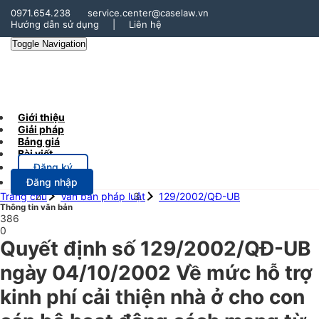
0971.654.238
service.center@caselaw.vn
Hướng dẫn sử dụng
|
Liên hệ
Toggle Navigation
Giới thiệu
Giải pháp
Bảng giá
Bài viết
Đăng ký
Đăng nhập
Trang chủ
Văn bản pháp luật
129/2002/QĐ-UB
Thông tin văn bản
386
0
Quyết định số 129/2002/QĐ-UB
ngày 04/10/2002 Về mức hỗ trợ
kinh phí cải thiện nhà ở cho con