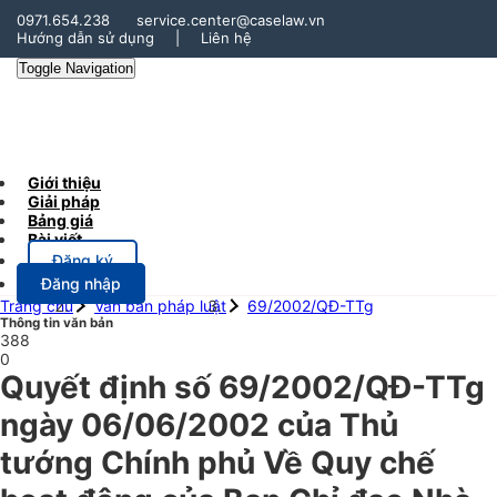
0971.654.238
service.center@caselaw.vn
Hướng dẫn sử dụng
|
Liên hệ
Toggle Navigation
Giới thiệu
Giải pháp
Bảng giá
Bài viết
Đăng ký
Đăng nhập
Trang chủ
Văn bản pháp luật
69/2002/QĐ-TTg
Thông tin văn bản
388
0
Quyết định số 69/2002/QĐ-TTg
ngày 06/06/2002 của Thủ
tướng Chính phủ Về Quy chế