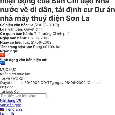
hoạt động của Ban Chỉ đạo Nhà
nước về di dân, tái định cư Dự án
nhà máy thuỷ điện Sơn La
Số hiệu văn bản:
69/2002/QĐ-TTg
Loại văn bản:
Quyết định
Cơ quan ban hành:
Thủ tướng Chính phủ
Ngày ban hành:
06-06-2002
Ngày có hiệu lực:
21-06-2002
Đang có hiệu lực
Tình trạng hiệu lực:
Ngôn ngữ:
Định dạng văn bản hiện có:
MỤC LỤC
Không có mục lục
Tải về (WORD)
Quyet dinh so 69-2002_QD-TTg ngay 06-06-2002 (Con hieu
luc).doc
Tải lược đồ
Nội dung VB
Văn bản gốc
Tiếng anh
Lược đồ