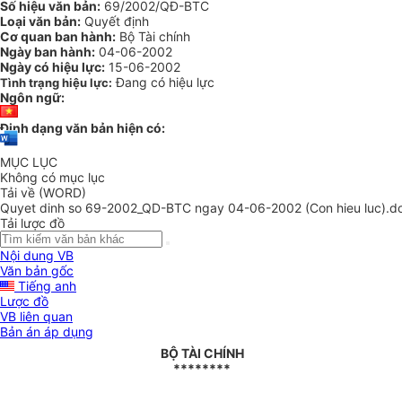
Số hiệu văn bản:
69/2002/QĐ-BTC
Loại văn bản:
Quyết định
Cơ quan ban hành:
Bộ Tài chính
Ngày ban hành:
04-06-2002
Ngày có hiệu lực:
15-06-2002
Đang có hiệu lực
Tình trạng hiệu lực:
Ngôn ngữ:
Định dạng văn bản hiện có:
MỤC LỤC
Không có mục lục
Tải về (WORD)
Quyet dinh so 69-2002_QD-BTC ngay 04-06-2002 (Con hieu luc).d
Tải lược đồ
Nội dung VB
Văn bản gốc
Tiếng anh
Lược đồ
VB liên quan
Bản án áp dụng
BỘ TÀI CHÍNH
********