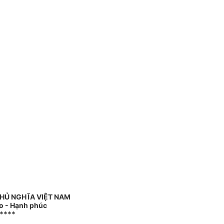
HỦ NGHĨA VIỆT NAM
do - Hạnh phúc
****