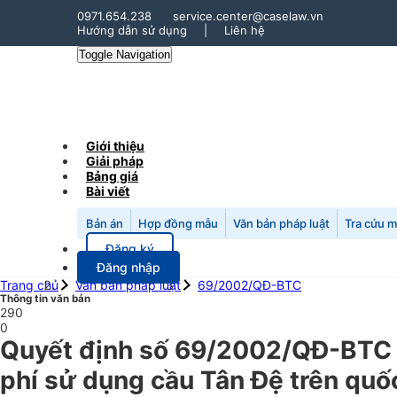
0971.654.238
service.center@caselaw.vn
Hướng dẫn sử dụng
|
Liên hệ
Toggle Navigation
Giới thiệu
Giải pháp
Bảng giá
Bài viết
Bản án
Hợp đồng mẫu
Văn bản pháp luật
Tra cứu 
Đăng ký
Đăng nhập
Trang chủ
Văn bản pháp luật
69/2002/QĐ-BTC
Thông tin văn bản
290
0
Quyết định số 69/2002/QĐ-BTC n
phí sử dụng cầu Tân Đệ trên quốc