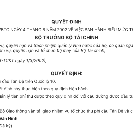
QUYẾT ĐỊNH
/BTC NGÀY 4 THÁNG 6 NĂM 2002 VỀ VIỆC
BAN HÀNH BIỂU MỨC T
BỘ TRƯỞNG BỘ TÀI CHÍNH
vụ, quyền hạn và trách nhiệm quản lý Nhà nước của Bộ, cơ quan ng
m vụ, quyền hạn và tổ chức bộ máy của Bộ Tài chính;
VT-TCKT ngày 1/3/2002);
QUYẾT ĐỊNH:
 cầu Tân Đệ trên Quốc lộ 10.
 định này thực hiện theo quy định hiện hành.
uản lý tiền phí thu được theo quy định đối với cầu đường được đầu 
Bộ Giao thông vận tải giao nhiệm vụ tổ chức thu phí cầu Tân Đệ và c
Văn Ninh
Đã ký)