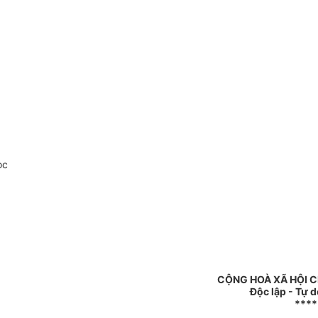
oc
CỘNG HOÀ XÃ HỘI C
Độc lập - Tự 
****