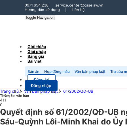
0971.654.238
service.center@caselaw.vn
Hướng dẫn sử dụng
|
Liên hệ
Toggle Navigation
Giới thiệu
Giải pháp
Bảng giá
Bài viết
Bản án
Hợp đồng mẫu
Văn bản pháp luật
Tra cứu 
Đăng ký
Đăng nhập
Trang chủ
Văn bản pháp luật
61/2002/QĐ-UB
Thông tin văn bản
411
0
Quyết định số 61/2002/QĐ-UB ng
Sáu-Quỳnh Lôi-Minh Khai do Ủy 