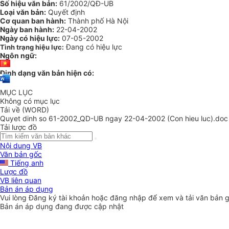
Số hiệu văn bản:
61/2002/QĐ-UB
Loại văn bản:
Quyết định
Cơ quan ban hành:
Thành phố Hà Nội
Ngày ban hành:
22-04-2002
Ngày có hiệu lực:
07-05-2002
Đang có hiệu lực
Tình trạng hiệu lực:
Ngôn ngữ:
Định dạng văn bản hiện có:
MỤC LỤC
Không có mục lục
Tải về (WORD)
Quyet dinh so 61-2002_QD-UB ngay 22-04-2002 (Con hieu luc).doc
Tải lược đồ
Nội dung VB
Văn bản gốc
Tiếng anh
Lược đồ
VB liên quan
Bản án áp dụng
Vui lòng
Đăng ký
tài khoản hoặc
đăng nhập
để xem và tải văn bản 
Bản án áp dụng đang được cập nhật