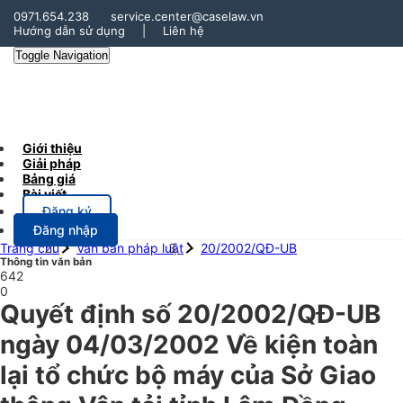
0971.654.238
service.center@caselaw.vn
Hướng dẫn sử dụng
|
Liên hệ
Toggle Navigation
Giới thiệu
Giải pháp
Bảng giá
Bài viết
Đăng ký
Đăng nhập
Trang chủ
Văn bản pháp luật
20/2002/QĐ-UB
Thông tin văn bản
642
0
Quyết định số 20/2002/QĐ-UB
ngày 04/03/2002 Về kiện toàn
lại tổ chức bộ máy của Sở Giao