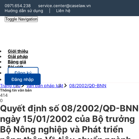
0971.654.238
service.center@caselaw.vn
Hướng dẫn sử dụng
|
Liên hệ
Toggle Navigation
Giới thiệu
Giải pháp
Bảng giá
Bài viết
Đăng ký
Đăng nhập
Trang chủ
Văn bản pháp luật
08/2002/QĐ-BNN
Thông tin văn bản
414
0
Quyết định số 08/2002/QĐ-BNN
ngày 15/01/2002 của Bộ trưởng
Bộ Nông nghiệp và Phát triển