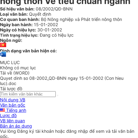
nông thôn Về tiêu chuẩn ngành
Số hiệu văn bản:
08/2002/QĐ-BNN
Loại văn bản:
Quyết định
Cơ quan ban hành:
Bộ Nông nghiệp và Phát triển nông thôn
Ngày ban hành:
15-01-2002
Ngày có hiệu lực:
30-01-2002
Đang có hiệu lực
Tình trạng hiệu lực:
Ngôn ngữ:
Định dạng văn bản hiện có:
MỤC LỤC
Không có mục lục
Tải về (WORD)
Quyet dinh so 08-2002_QD-BNN ngay 15-01-2002 (Con hieu
luc).doc
Tải lược đồ
Nội dung VB
Văn bản gốc
Tiếng anh
Lược đồ
VB liên quan
Bản án áp dụng
Vui lòng
Đăng ký
tài khoản hoặc
đăng nhập
để xem và tải văn bản
gốc.