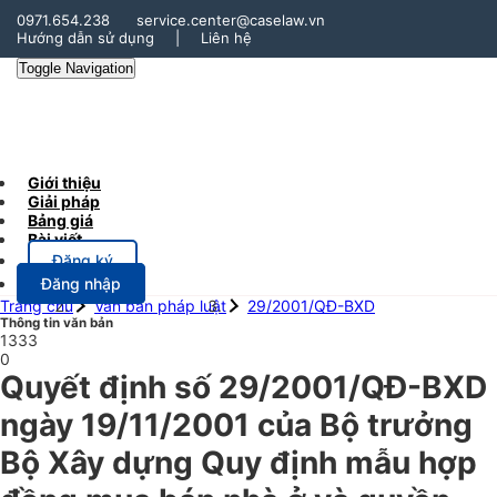
0971.654.238
service.center@caselaw.vn
Hướng dẫn sử dụng
|
Liên hệ
Toggle Navigation
Giới thiệu
Giải pháp
Bảng giá
Bài viết
Đăng ký
Đăng nhập
Trang chủ
Văn bản pháp luật
29/2001/QĐ-BXD
Thông tin văn bản
1333
0
Quyết định số 29/2001/QĐ-BXD
ngày 19/11/2001 của Bộ trưởng
Bộ Xây dựng Quy định mẫu hợp