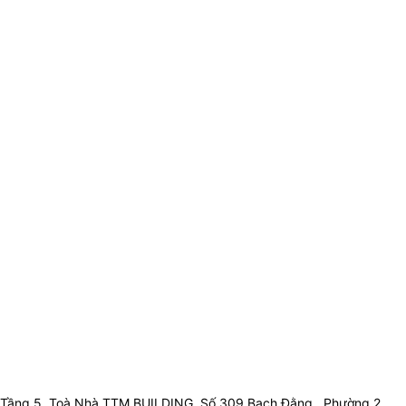
Tầng 5, Toà Nhà TTM BUILDING, Số 309 Bạch Đằng , Phường 2 ,