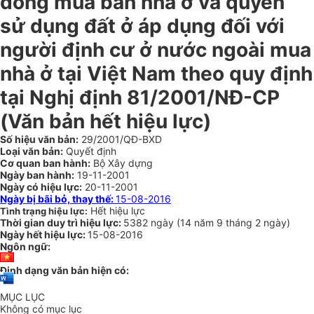
đồng mua bán nhà ở và quyền
sử dụng đất ở áp dụng đối với
người định cư ở nước ngoài mua
nhà ở tại Việt Nam theo quy định
tại Nghị định 81/2001/NĐ-CP
(Văn bản hết hiệu lực)
Số hiệu văn bản:
29/2001/QĐ-BXD
Loại văn bản:
Quyết định
Cơ quan ban hành:
Bộ Xây dựng
Ngày ban hành:
19-11-2001
Ngày có hiệu lực:
20-11-2001
Ngày bị bãi bỏ, thay thế:
15-08-2016
Hết hiệu lực
Tình trạng hiệu lực:
Thời gian duy trì hiệu lực:
5382 ngày
(
14 năm
9 tháng
2 ngày
)
Ngày hết hiệu lực:
15-08-2016
Ngôn ngữ:
Định dạng văn bản hiện có:
MỤC LỤC
Không có mục lục