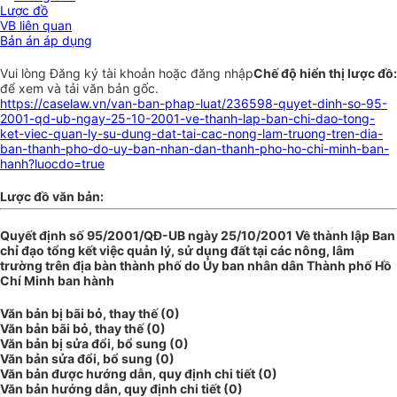
Lược đồ
VB liên quan
Bản án áp dụng
Vui lòng
Đăng ký
tài khoản hoặc
đăng nhập
Chế độ hiển thị lược đồ:
để xem và tải văn bản gốc.
https://caselaw.vn/van-ban-phap-luat/236598-quyet-dinh-so-95-
2001-qd-ub-ngay-25-10-2001-ve-thanh-lap-ban-chi-dao-tong-
ket-viec-quan-ly-su-dung-dat-tai-cac-nong-lam-truong-tren-dia-
ban-thanh-pho-do-uy-ban-nhan-dan-thanh-pho-ho-chi-minh-ban-
hanh?luocdo=true
Lược đồ văn bản:
Quyết định số 95/2001/QĐ-UB ngày 25/10/2001 Về thành lập Ban
chỉ đạo tổng kết việc quản lý, sử dụng đất tại các nông, lâm
trường trên địa bàn thành phố do Ủy ban nhân dân Thành phố Hồ
Chí Minh ban hành
Văn bản bị bãi bỏ, thay thế (0)
Văn bản bãi bỏ, thay thế (0)
Văn bản bị sửa đổi, bổ sung (0)
Văn bản sửa đổi, bổ sung (0)
Văn bản được hướng dẫn, quy định chi tiết (0)
Văn bản hướng dẫn, quy định chi tiết (0)