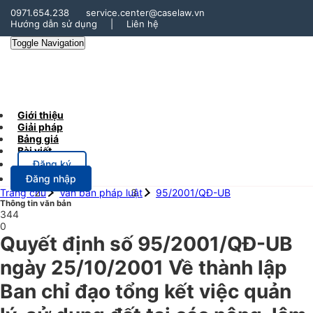
0971.654.238
service.center@caselaw.vn
Hướng dẫn sử dụng
|
Liên hệ
Toggle Navigation
Giới thiệu
Giải pháp
Bảng giá
Bài viết
Đăng ký
Đăng nhập
Trang chủ
Văn bản pháp luật
95/2001/QĐ-UB
Thông tin văn bản
344
0
Quyết định số 95/2001/QĐ-UB
ngày 25/10/2001 Về thành lập
Ban chỉ đạo tổng kết việc quản