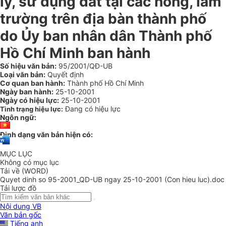
lý, sử dụng đất tại các nông, lâm
trường trên địa bàn thành phố
do Ủy ban nhân dân Thành phố
Hồ Chí Minh ban hành
Số hiệu văn bản:
95/2001/QĐ-UB
Loại văn bản:
Quyết định
Cơ quan ban hành:
Thành phố Hồ Chí Minh
Ngày ban hành:
25-10-2001
Ngày có hiệu lực:
25-10-2001
Đang có hiệu lực
Tình trạng hiệu lực:
Ngôn ngữ:
Định dạng văn bản hiện có:
MỤC LỤC
Không có mục lục
Tải về (WORD)
Quyet dinh so 95-2001_QD-UB ngay 25-10-2001 (Con hieu luc).doc
Tải lược đồ
Nội dung VB
Văn bản gốc
Tiếng anh