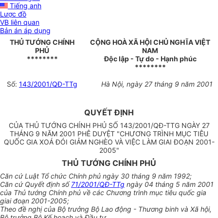
Tiếng anh
Lược đồ
VB liên quan
Bản án áp dụng
THỦ TƯỚNG CHÍNH
CỘNG HOÀ XÃ HỘI CHỦ NGHĨA VIỆT
PHỦ
NAM
********
Độc lập - Tự do - Hạnh phúc
********
Số:
143/2001/QĐ-TTg
Hà Nội, ngày 27 tháng 9 năm 2001
QUYẾT ĐỊNH
CỦA THỦ TƯỚNG CHÍNH PHỦ SỐ 143/2001/QĐ-TTG NGÀY 27
THÁNG 9 NĂM 2001 PHÊ DUYỆT "CHƯƠNG TRÌNH MỤC TIÊU
QUỐC GIA XOÁ ĐÓI GIẢM NGHÈO VÀ VIỆC LÀM GIAI ĐOẠN 2001-
2005"
THỦ TƯỚNG CHÍNH PHỦ
Căn cứ Luật Tổ chức Chính phủ ngày 30 tháng 9 năm 1992;
Căn cứ Quyết định số
71/2001/QĐ-TTg
ngày 04 tháng 5 năm 2001
của Thủ tướng Chính phủ về các Chương trình mục tiêu quốc gia
giai đoạn 2001-2005;
Theo đề nghị của Bộ trưởng Bộ Lao động - Thương binh và Xã hội,
Bộ trưởng Bộ Kế hoạch và Đầu tư,