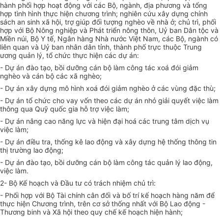
hành phối hợp hoạt động với các Bộ, ngành, địa phương và tổng
hợp tình hình thực hiện chương trình; nghiên cứu xây dựng chính
sách an sinh xã hội, trợ giúp đối tượng nghèo về nhà ở; chủ trì, phối
hợp với Bộ Nông nghiệp và Phát triển nông thôn, Uỷ ban Dân tộc và
Miền núi, Bộ Y tế, Ngân hàng Nhà nước Việt Nam, các Bộ, ngành có
liên quan và Uỷ ban nhân dân tỉnh, thành phố trực thuộc Trung
ương quản lý, tổ chức thực hiện các dự án:
- Dự án đào tạo, bồi dưỡng cán bộ làm công tác xoá đói giảm
nghèo và cán bộ các xã nghèo;
- Dự án xây dựng mô hình xoá đói giảm nghèo ở các vùng đặc thù;
- Dự án tổ chức cho vay vốn theo các dự án nhỏ giải quyết việc làm
thông qua Quỹ quốc gia hỗ trợ việc làm;
- Dự án nâng cao năng lực và hiện đại hoá các trung tâm dịch vụ
việc làm;
- Dự án điều tra, thống kê lao động và xây dựng hệ thống thông tin
thị trường lao động;
- Dự án đào tạo, bồi dưỡng cán bộ làm công tác quản lý lao động,
việc làm.
2- Bộ Kế hoạch và Đầu tư có trách nhiệm chủ trì:
- Phối hợp với Bộ Tài chính cân đối và bố trí kế hoạch hàng năm để
thực hiện Chương trình, trên cơ sở thống nhất với Bộ Lao động -
Thương binh và Xã hội theo quy chế kế hoạch hiện hành;