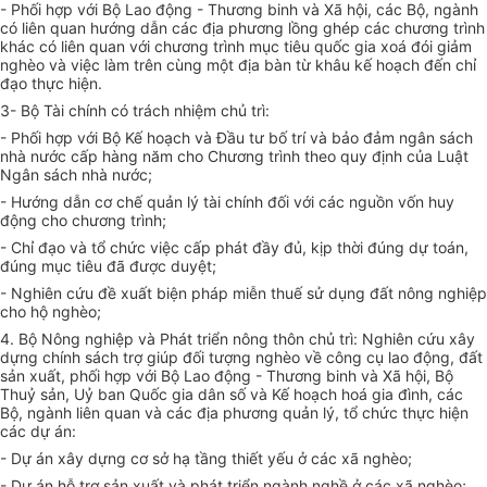
- Phối hợp với Bộ Lao động - Thương binh và Xã hội, các Bộ, ngành
có liên quan hướng dẫn các địa phương lồng ghép các chương trình
khác có liên quan với chương trình mục tiêu quốc gia xoá đói giảm
nghèo và việc làm trên cùng một địa bàn từ khâu kế hoạch đến chỉ
đạo thực hiện.
3- Bộ Tài chính có trách nhiệm chủ trì:
- Phối hợp với Bộ Kế hoạch và Đầu tư bố trí và bảo đảm ngân sách
nhà nước cấp hàng năm cho Chương trình theo quy định của Luật
Ngân sách nhà nước;
- Hướng dẫn cơ chế quản lý tài chính đối với các nguồn vốn huy
động cho chương trình;
- Chỉ đạo và tổ chức việc cấp phát đầy đủ, kịp thời đúng dự toán,
đúng mục tiêu đã được duyệt;
- Nghiên cứu đề xuất biện pháp miễn thuế sử dụng đất nông nghiệp
cho hộ nghèo;
4. Bộ Nông nghiệp và Phát triển nông thôn chủ trì: Nghiên cứu xây
dựng chính sách trợ giúp đối tượng nghèo về công cụ lao động, đất
sản xuất, phối hợp với Bộ Lao động - Thương binh và Xã hội, Bộ
Thuỷ sản, Uỷ ban Quốc gia dân số và Kế hoạch hoá gia đình, các
Bộ, ngành liên quan và các địa phương quản lý, tổ chức thực hiện
các dự án:
- Dự án xây dựng cơ sở hạ tầng thiết yếu ở các xã nghèo;
- Dự án hỗ trợ sản xuất và phát triển ngành nghề ở các xã nghèo;