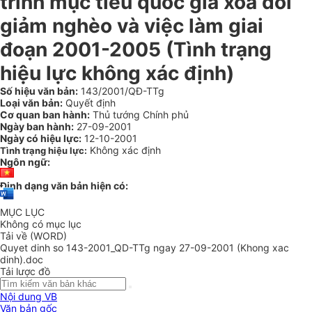
trình mục tiêu quốc gia xoá đói
giảm nghèo và việc làm giai
đoạn 2001-2005 (Tình trạng
hiệu lực không xác định)
Số hiệu văn bản:
143/2001/QĐ-TTg
Loại văn bản:
Quyết định
Cơ quan ban hành:
Thủ tướng Chính phủ
Ngày ban hành:
27-09-2001
Ngày có hiệu lực:
12-10-2001
Không xác định
Tình trạng hiệu lực:
Ngôn ngữ:
Định dạng văn bản hiện có:
MỤC LỤC
Không có mục lục
Tải về (WORD)
Quyet dinh so 143-2001_QD-TTg ngay 27-09-2001 (Khong xac
dinh).doc
Tải lược đồ
Nội dung VB
Văn bản gốc