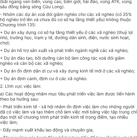
(bãi ngang ven biển, vùng cao, biên giới, hải đảo, vùng ATK, vùng
sâu đồng bằng sông Cửu Long).
- Nhóm các dự án xoá đói giảm nghèo cho các xã nghèo (có 25%
hộ nghèo trở lên và chưa đủ cơ sở hạ tầng thiết yếu) không thuộc
Chương trình 135:
+ Dự án xây dựng cơ sở hạ tầng thiết yếu ở các xã nghèo (thuỷ lợi
nhỏ, trường học, trạm y tế, đường dân sinh, điện, nước sinh hoạt,
chợ);
+ Dự án hỗ trợ sản xuất và phát triển ngành nghề các xã nghèo;
+ Dự án đào tạo, bồi dưỡng cán bộ làm công tác xoá đói giảm
nghèo và cán bộ các xã nghèo;
+ Dự án ổn định dân di cư và xây dựng kinh tế mới ở các xã nghèo;
+ Dự án định canh, định cư ở các xã nghèo.
2. Lĩnh vực việc làm:
a) Các hoạt động nhằm mục tiêu phát triển việc làm được tiến hành
theo ba hướng sau:
- Phát triển kinh tế - xã hội nhằm ổn định việc làm cho những người
đã có việc làm và tạo thêm chỗ làm việc mới bằng việc tập trung chỉ
đạo một số chương trình phát triển kinh tế trọng điểm, tạo nhiều
việc làm;
- Đẩy mạnh xuất khẩu lao động và chuyên gia;