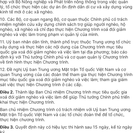
hợp với Bộ Nông nghiệp và Phát triển nông thông trong việc quản
lý, tổ chức thực hiện các dự án ổn định dân di cư và xây dựng vùng
kinh tế mới ở các xã nghèo.
10. Các Bộ, cơ quan ngang Bộ, cơ quan thuộc Chính phủ có trách
nhiệm nghiên cứu xây dựng chính sách trợ giúp người nghèo, hộ
nghèo, xã nghèo và chỉ đạo thực hiện Chương trình xoá đói giảm
nghèo và việc làm trong phạm vi quản lý của mình.
11. Uỷ ban nhân dân tỉnh, thành phố trực thuộc Trung ương tổ chức
xây dựng và thực hiện các nội dung của Chương trình mục tiêu
quốc gia xoá đói giảm nghèo và việc làm tại địa phương; báo cáo
định kỳ với Thủ tướng Chính phủ và cơ quan quản lý Chương trình
về tình hình thực hiện Chương trình.
12. Đề nghị Uỷ ban Trung ương Mặt trận Tổ quốc Việt Nam và cơ
quan Trung ương của các đoàn thể tham gia thực hiện Chương trình
mục tiêu quốc gia xoá đói giảm nghèo và việc làm; tham gia giám
sát việc thực hiện Chương trình ở các cấp.
Điều 2.
Thành lập Ban Chủ nhiệm Chương trình mục tiêu quốc gia
xoá đói giảm nghèo và việc làm để giúp Thủ tướng Chính phủ triển
khai thực hiện Chương trình.
Ban chủ nhiệm Chương trình có trách nhiệm với Uỷ ban Trung ương
Mặt trận Tổ quốc Việt Nam và các tổ chức đoàn thể để tổ chức,
thực hiện chương trình.
Điều 3.
Quyết định này có hiệu lực thi hành sau 15 ngày, kể từ ngày
ký.