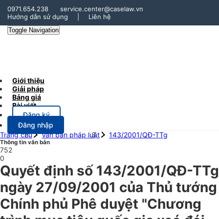
0971.654.238
service.center@caselaw.vn
Hướng dẫn sử dụng
|
Liên hệ
Toggle Navigation
Giới thiệu
Giải pháp
Bảng giá
Bài viết
Đăng ký
Đăng nhập
Trang chủ
Văn bản pháp luật
143/2001/QĐ-TTg
Thông tin văn bản
752
0
Quyết định số 143/2001/QĐ-TTg
ngày 27/09/2001 của Thủ tướng
Chính phủ Phê duyệt "Chương