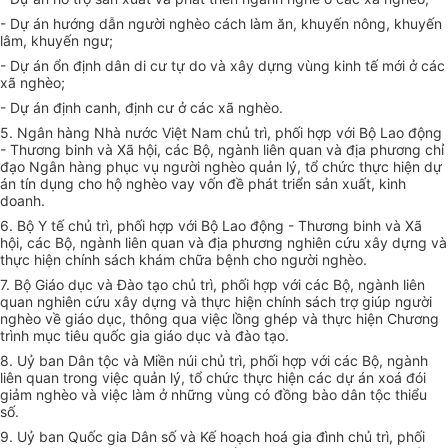
- Dự án hướng dẫn người nghèo cách làm ăn, khuyến nông, khuyến
lâm, khuyến ngư;
- Dự án ổn định dân di cư tự do và xây dựng vùng kinh tế mới ở các
xã nghèo;
- Dự án định canh, định cư ở các xã nghèo.
5. Ngân hàng Nhà nước Việt Nam chủ trì, phối hợp với Bộ Lao động
- Thương binh và Xã hội, các Bộ, ngành liên quan và địa phương chỉ
đạo Ngân hàng phục vụ người nghèo quản lý, tổ chức thực hiện dự
án tín dụng cho hộ nghèo vay vốn đề phát triển sản xuất, kinh
doanh.
6. Bộ Y tế chủ trì, phối hợp với Bộ Lao động - Thương binh và Xã
hội, các Bộ, ngành liên quan và địa phương nghiên cứu xây dựng và
thực hiện chính sách khám chữa bệnh cho người nghèo.
7. Bộ Giáo dục và Đào tạo chủ trì, phối hợp với các Bộ, ngành liên
quan nghiên cứu xây dựng và thực hiện chính sách trợ giúp người
nghèo về giáo dục, thông qua việc lồng ghép và thực hiện Chương
trình mục tiêu quốc gia giáo dục và đào tạo.
8. Uỷ ban Dân tộc và Miền núi chủ trì, phối hợp với các Bộ, ngành
liên quan trong việc quản lý, tổ chức thực hiện các dự án xoá đói
giảm nghèo và việc làm ở những vùng có đồng bào dân tộc thiểu
số.
9. Uỷ ban Quốc gia Dân số và Kế hoạch hoá gia đình chủ trì, phối