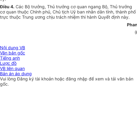
Điều 4.
Các Bộ trưởng, Thủ trưởng cơ quan ngang Bộ, Thủ trưởng
cơ quan thuộc Chính phủ, Chủ tịch Uỷ ban nhân dân tỉnh, thành phố
trực thuộc Trung ương chịu trách nhiệm thi hành Quyết định này.
Phan
(
Nội dung VB
Văn bản gốc
Tiếng anh
Lược đồ
VB liên quan
Bản án áp dụng
Vui lòng
Đăng ký
tài khoản hoặc
đăng nhập
để xem và tải văn bản
gốc.