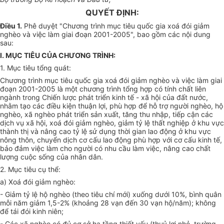
QUYẾT ĐỊNH:
Điều 1.
Phê duyệt "Chương trình mục tiêu quốc gia xoá đói giảm
nghèo và việc làm giai đoạn 2001-2005", bao gồm các nội dung
sau:
I. MỤC TIÊU CỦA CHƯƠNG TRÌNH:
1. Mục tiêu tổng quát:
Chương trình mục tiêu quốc gia xoá đói giảm nghèo và việc làm giai
đoạn 2001-2005 là một chương trình tổng hợp có tính chất liên
ngành trong Chiến lược phát triển kinh tế - xã hội của đất nước,
nhằm tạo các điều kiện thuận lợi, phù hợp để hỗ trợ người nghèo, hộ
nghèo, xã nghèo phát triển sản xuất, tăng thu nhập, tiếp cận các
dịch vụ xã hội, xoá đói giảm nghèo, giảm tỷ lệ thất nghiệp ở khu vực
thành thị và nâng cao tỷ lệ sử dụng thời gian lao động ở khu vực
nông thôn, chuyển dịch cơ cấu lao động phù hợp với cơ cấu kinh tế,
bảo đảm việc làm cho người có nhu cầu làm việc, nâng cao chất
lượng cuộc sống của nhân dân.
2. Mục tiêu cụ thể:
a) Xoá đói giảm nghèo:
- Giảm tỷ lệ hộ nghèo (theo tiêu chí mới) xuống dưới 10%, bình quân
mỗi năm giảm 1,5-2% (khoảng 28 vạn đến 30 vạn hộ/năm); không
để tái đói kinh niên;
- Các xã nghèo có đủ cơ sở hạ tầng thiết yếu (thuỷ lợi nhỏ, trường