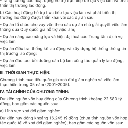
- Tăng cường các hoạt động hỗ trợ trực tiếp để tạo việc làm và phát
triển thị trường lao động.
b) Các hoạt động hỗ trợ trực tiếp tạo việc làm và phát triển thị
trường lao động được triển khai với các dự án sau:
- Dự án tổ chức cho vay vốn theo các dự án nhỏ giải quyết việc làm
thông qua Quỹ quốc gia hỗ trợ việc làm;
- Dự án nâng cao năng lực và hiện đại hoá các Trung tâm dịch vụ
việc làm.
- Dự án điều tra, thống kê lao động và xây dựng hệ thống thông tin
thị trường lao động;
- Dự án đào tạo, bồi dưỡng cán bộ làm công tác quản lý lao động,
việc làm.
III. THỜI GIAN THỰC HIỆN:
Chương trình mục tiêu quốc gia xoá đói giảm nghèo và việc làm
thực hiện trong 05 năm (2001-2005).
IV. TÀI CHÍNH CỦA CHƯƠNG TRÌNH:
Dự kiến nguồn vốn huy động của Chương trình khoảng 22.580 tỷ
đồng, bao gồm các nguồn sau:
a) Lĩnh vực xoá đói giảm nghèo:
Dự kiến huy động khoảng 16.245 tỷ đồng (chưa tính nguồn vốn hợp
tác quốc tế về xoá đói giảm nghèo), bao gồm các nguồn vốn sau: