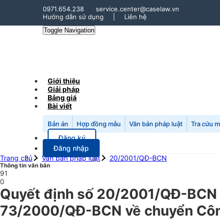
0971.654.238
service.center@caselaw.vn
Hướng dẫn sử dụng
|
Liên hệ
Toggle Navigation
Giới thiệu
Giải pháp
Bảng giá
Bài viết
Bản án
Hợp đồng mẫu
Văn bản pháp luật
Tra cứu 
Đăng ký
Đăng nhập
Trang chủ
Văn bản pháp luật
20/2001/QĐ-BCN
Thông tin văn bản
91
0
Quyết định số 20/2001/QĐ-BCN n
73/2000/QĐ-BCN về chuyển Công 