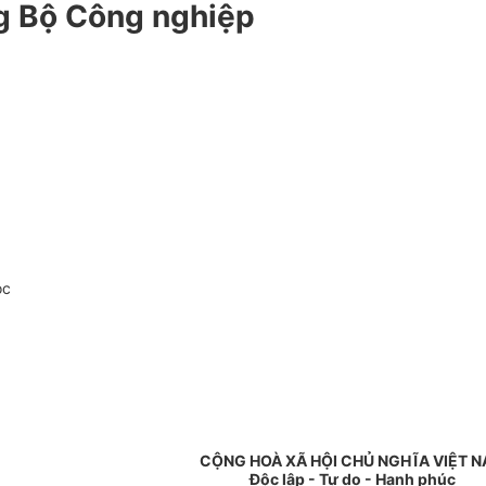
ng Bộ Công nghiệp
oc
CỘNG HOÀ XÃ HỘI CHỦ NGHĨA VIỆT 
Độc lập - Tự do - Hạnh phúc