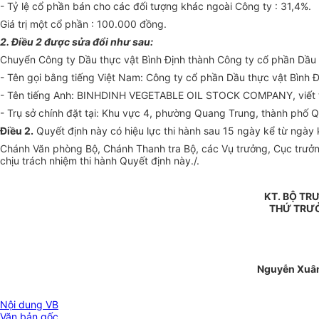
- Tỷ lệ cổ phần bán cho các đối tượng khác ngoài Công ty : 31,4%.
Giá trị một cổ phần : 100.000 đồng.
2. Điều 2 được sửa đổi như sau:
Chuyển Công ty Dầu thực vật Bình Định thành Công ty cổ phần Dầu 
- Tên gọi bằng tiếng Việt Nam: Công ty cổ phần Dầu thực vật Bình Đ
- Tên tiếng Anh: BINHDINH VEGETABLE OIL STOCK COMPANY, viết t
- Trụ sở chính đặt tại: Khu vực 4, phường Quang Trung, thành phố Q
Điều 2.
Quyết định này có hiệu lực thi hành sau 15 ngày kể từ ngày 
Chánh Văn phòng Bộ, Chánh Thanh tra Bộ, các Vụ trưởng, Cục trưởng
chịu trách nhiệm thi hành Quyết định này./.
KT. BỘ TR
THỨ TRƯ
Nguyễn Xuâ
Nội dung VB
Văn bản gốc