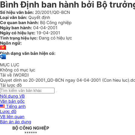
Bình Định ban hành bởi Bộ trưở
Số hiệu văn bản:
20/2001/QĐ-BCN
Loại văn bản:
Quyết định
Cơ quan ban hành:
Bộ Công nghiệp
Ngày ban hành:
04-04-2001
Ngày có hiệu lực:
19-04-2001
Đang có hiệu lực
Tình trạng hiệu lực:
Ngôn ngữ:
Định dạng văn bản hiện có:
MỤC LỤC
Không có mục lục
Tải về (WORD)
Quyet dinh so 20-2001_QD-BCN ngay 04-04-2001 (Con hieu luc).d
Tải lược đồ
Nội dung VB
Văn bản gốc
Tiếng anh
Lược đồ
VB liên quan
Bản án áp dụng
BỘ CÔNG NGHIỆP
******