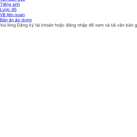
Tiếng anh
Lược đồ
VB liên quan
Bản án áp dụng
Vui lòng
Đăng ký
tài khoản hoặc
đăng nhập
để xem và tải văn bản 