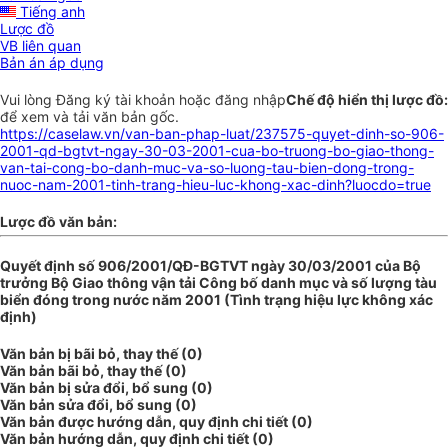
Tiếng anh
Lược đồ
VB liên quan
Bản án áp dụng
Vui lòng
Đăng ký
tài khoản hoặc
đăng nhập
Chế độ hiển thị lược đồ:
để xem và tải văn bản gốc.
https://caselaw.vn/van-ban-phap-luat/237575-quyet-dinh-so-906-
2001-qd-bgtvt-ngay-30-03-2001-cua-bo-truong-bo-giao-thong-
van-tai-cong-bo-danh-muc-va-so-luong-tau-bien-dong-trong-
nuoc-nam-2001-tinh-trang-hieu-luc-khong-xac-dinh?luocdo=true
Lược đồ văn bản:
Quyết định số 906/2001/QĐ-BGTVT ngày 30/03/2001 của Bộ
trưởng Bộ Giao thông vận tải Công bố danh mục và số lượng tàu
biển đóng trong nước năm 2001 (Tình trạng hiệu lực không xác
định)
Văn bản bị bãi bỏ, thay thế (0)
Văn bản bãi bỏ, thay thế (0)
Văn bản bị sửa đổi, bổ sung (0)
Văn bản sửa đổi, bổ sung (0)
Văn bản được hướng dẫn, quy định chi tiết (0)
Văn bản hướng dẫn, quy định chi tiết (0)