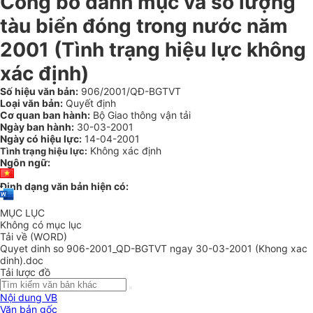
Công bố danh mục và số lượng
tàu biển đóng trong nước năm
2001 (Tình trạng hiệu lực không
xác định)
Số hiệu văn bản:
906/2001/QĐ-BGTVT
Loại văn bản:
Quyết định
Cơ quan ban hành:
Bộ Giao thông vận tải
Ngày ban hành:
30-03-2001
Ngày có hiệu lực:
14-04-2001
Không xác định
Tình trạng hiệu lực:
Ngôn ngữ:
Định dạng văn bản hiện có:
MỤC LỤC
Không có mục lục
Tải về (WORD)
Quyet dinh so 906-2001_QD-BGTVT ngay 30-03-2001 (Khong xac
dinh).doc
Tải lược đồ
Nội dung VB
Văn bản gốc