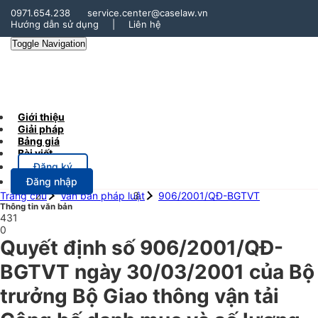
0971.654.238
service.center@caselaw.vn
Hướng dẫn sử dụng
|
Liên hệ
Toggle Navigation
Giới thiệu
Giải pháp
Bảng giá
Bài viết
Đăng ký
Đăng nhập
Trang chủ
Văn bản pháp luật
906/2001/QĐ-BGTVT
Thông tin văn bản
431
0
Quyết định số 906/2001/QĐ-
BGTVT ngày 30/03/2001 của Bộ
trưởng Bộ Giao thông vận tải