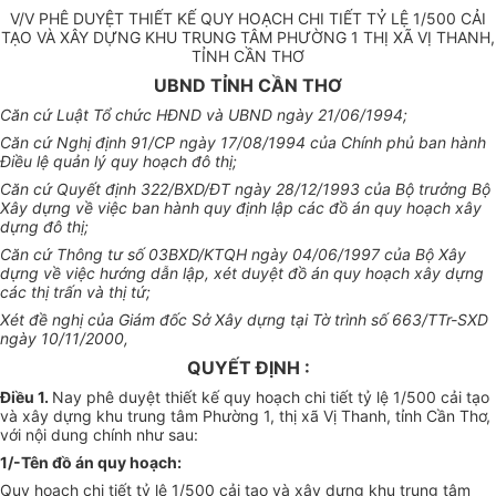
V/V PHÊ DUYỆT THIẾT KẾ QUY HOẠCH CHI TIẾT TỶ LỆ 1/500 CẢI
TẠO VÀ XÂY DỰNG KHU TRUNG TÂM PHƯỜNG 1 THỊ XÃ VỊ THANH,
TỈNH CẦN THƠ
UBND TỈNH CẦN THƠ
Căn cứ Luật Tổ chức HĐND và UBND ngày 21/06/1994;
Căn cứ Nghị định 91/CP ngày 17/08/1994 của Chính phủ ban hành
Điều lệ quản lý quy hoạch đô thị;
Căn cứ Quyết định 322/BXD/ĐT ngày 28/12/1993 của Bộ trưởng Bộ
Xây dựng về việc ban hành quy định lập các đồ án quy hoạch xây
dựng đô thị;
Căn cứ Thông tư số 03BXD/KTQH ngày 04/06/1997 của Bộ Xây
dựng về việc hướng dẫn lập, xét duyệt đồ án quy hoạch xây dựng
các thị trấn và thị tứ;
Xét đề nghị của Giám đốc Sở Xây dựng tại Tờ trình số 663/TTr-SXD
ngày 10/11/2000,
QUYẾT ĐỊNH :
Điều 1.
Nay phê duyệt thiết kế quy hoạch chi tiết tỷ lệ 1/500 cải tạo
và xây dựng khu trung tâm Phường 1, thị xã Vị Thanh, tỉnh Cần Thơ,
với nội dung chính như sau:
1/-Tên đồ án quy hoạch:
Quy hoạch chi tiết tỷ lệ 1/500 cải tạo và xây dựng khu trung tâm