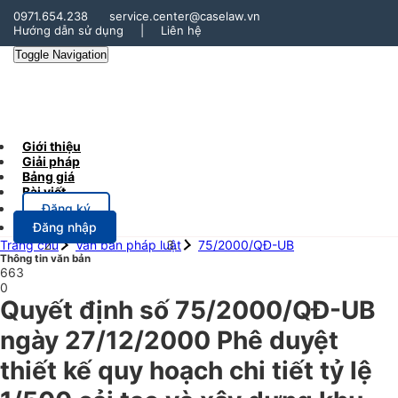
0971.654.238
service.center@caselaw.vn
Hướng dẫn sử dụng
|
Liên hệ
Toggle Navigation
Giới thiệu
Giải pháp
Bảng giá
Bài viết
Đăng ký
Đăng nhập
Trang chủ
Văn bản pháp luật
75/2000/QĐ-UB
Thông tin văn bản
663
0
Quyết định số 75/2000/QĐ-UB
ngày 27/12/2000 Phê duyệt
thiết kế quy hoạch chi tiết tỷ lệ