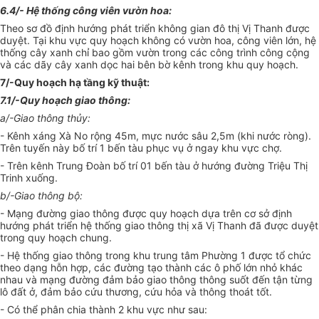
6.4/- Hệ thống công viên vườn hoa:
Theo sơ đồ định hướng phát triển không gian đô thị Vị Thanh được
duyệt. Tại khu vực quy hoạch không có vườn hoa, công viên lớn, hệ
thống cây xanh chỉ bao gồm vườn trong các công trình công cộng
và các dãy cây xanh dọc hai bên bờ kênh trong khu quy hoạch.
7/-Quy hoạch hạ tầng kỹ thuật:
7.1/-Quy hoạch giao thông:
a/-Giao thông thủy:
- Kênh xáng Xà No rộng 45m, mực nước sâu 2,5m (khi nước ròng).
Trên tuyến này bố trí 1 bến tàu phục vụ ở ngay khu vực chợ.
- Trên kênh Trung Đoàn bố trí 01 bến tàu ở hướng đường Triệu Thị
Trinh xuống.
b/-Giao thông bộ:
- Mạng đường giao thông được quy hoạch dựa trên cơ sở định
hướng phát triển hệ thống giao thông thị xã Vị Thanh đã được duyệt
trong quy hoạch chung.
- Hệ thống giao thông trong khu trung tâm Phường 1 được tổ chức
theo dạng hỗn hợp, các đường tạo thành các ô phố lớn nhỏ khác
nhau và mạng đường đảm bảo giao thông thông suốt đến tận từng
lô đất ở, đảm bảo cứu thương, cứu hỏa và thông thoát tốt.
- Có thể phân chia thành 2 khu vực như sau: