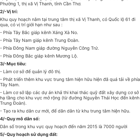
Phường 1, thị xã Vị Thanh, tỉnh Cần Thơ.
2/-Vị trí:
Khu quy hoạch nằm tại trung tâm thị xã Vị Thanh, có Quốc lộ 61 đi
qua, có vị trí giới hạn như sau :
- Phía Tây Bắc giáp kênh Xáng Xà No.
- Phía Tây Nam giáp kênh Trung Đoàn.
- Phía Đông Nam giáp đường Nguyễn Công Trứ.
- Phía Đông Bắc giáp kênh Mương Lộ.
3/-Mục tiêu:
- Làm cơ sở để quản lý đô thị.
- Phát triển thêm khu vực trung tâm hiện hữu hiện đã quá tải về phía
Tây Nam.
- Làm cơ sở lập các dự án khả thi khai thác quỹ đất xây dựng cơ sở
hạ tầng cho khu vực mở rộng (từ đường Nguyễn Thái Học đến kênh
Trung Đoàn).
- Tạo ra khu dân cư mới, để dãn dân từ khu trung tâm hiện hữu.
4/-Quy mô dân số:
Dân số trong khu vực quy hoạch đến năm 2015 là 7000 người
5/-Quy hoạch sử dụng đất: