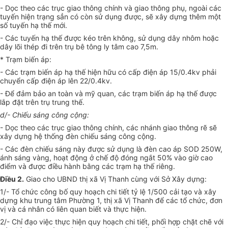
- Dọc theo các trục giao thông chính và giao thông phụ, ngoài các
tuyến hiện trạng sẳn có còn sử dụng được, sẽ xây dựng thêm một
số tuyến hạ thế mới.
- Các tuyến hạ thế được kéo trên không, sử dụng dây nhôm hoặc
dây lõi thép đi trên trụ bê tông ly tâm cao 7,5m.
* Trạm biến áp:
- Các trạm biến áp hạ thế hiện hữu có cấp điện áp 15/0.4kv phải
chuyển cấp điện áp lên 22/0.4kv.
- Để đảm bảo an toàn và mỹ quan, các trạm biến áp hạ thế được
lắp đặt trên trụ trung thế.
d/- Chiếu sáng công cộng:
- Dọc theo các trục giao thông chính, các nhánh giao thông rẽ sẽ
xây dựng hệ thống đèn chiếu sáng công cộng.
- Các đèn chiếu sáng này được sử dụng là đèn cao áp SOD 250W,
ánh sáng vàng, hoạt động ở chế độ đóng ngắt 50% vào giờ cao
điểm và được điều hành bằng các trạm hạ thế riêng.
Điều 2.
Giao cho UBND thị xã Vị Thanh cùng với Sở Xây dựng:
1/- Tổ chức công bố quy hoạch chi tiết tỷ lệ 1/500 cải tạo và xây
dựng khu trung tâm Phường 1, thị xã Vị Thanh để các tổ chức, đơn
vị và cá nhân có liên quan biết và thực hiện.
2/- Chỉ đạo việc thực hiện quy hoạch chi tiết, phối hợp chặt chẽ với