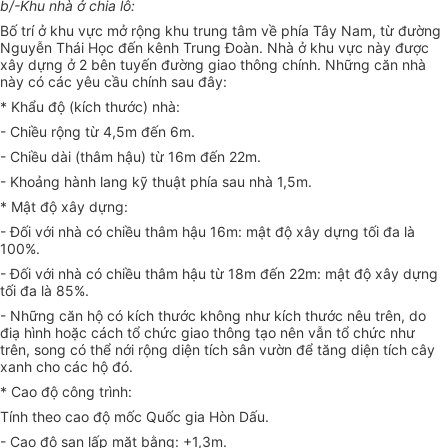
b/-Khu nhà ở chia lô:
Bố trí ở khu vực mở rộng khu trung tâm về phía Tây Nam, từ đường
Nguyễn Thái Học đến kênh Trung Đoàn. Nhà ở khu vực này được
xây dựng ở 2 bên tuyến đường giao thông chính. Những căn nhà
này có các yêu cầu chính sau đây:
* Khẩu độ (kích thước) nhà:
- Chiều rộng từ 4,5m đến 6m.
- Chiều dài (thâm hậu) từ 16m đến 22m.
- Khoảng hành lang kỹ thuật phía sau nhà 1,5m.
* Mật độ xây dựng:
- Đối với nhà có chiều thâm hậu 16m: mật độ xây dựng tối đa là
100%.
- Đối với nhà có chiều thâm hậu từ 18m đến 22m: mật độ xây dựng
tối đa là 85%.
- Những căn hộ có kích thước không như kích thước nêu trên, do
điạ hình hoặc cách tổ chức giao thông tạo nên vẫn tổ chức như
trên, song có thể nới rộng diện tích sân vườn để tăng diện tích cây
xanh cho các hộ đó.
* Cao độ công trình:
Tính theo cao độ mốc Quốc gia Hòn Dấu.
- Cao độ san lấp mặt bằng: +1,3m.