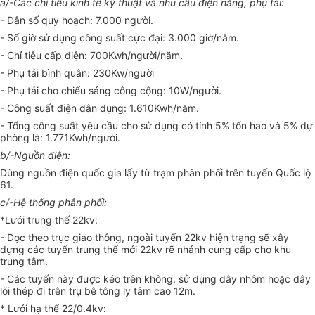
a/-Các chỉ tiêu kinh tế kỹ thuật và nhu cầu điện năng, phụ tải:
- Dân số quy hoạch: 7.000 người.
- Số giờ sử dụng công suất cực đại: 3.000 giờ/năm.
- Chỉ tiêu cấp điện: 700Kwh/người/năm.
- Phụ tải bình quân: 230Kw/người
- Phụ tải cho chiếu sáng công cộng: 10W/người.
- Công suất điện dân dụng: 1.610Kwh/năm.
- Tổng công suất yêu cầu cho sử dụng có tính 5% tổn hao và 5% dự
phòng là: 1.771Kwh/người.
b/-Nguồn điện:
Dùng nguồn điện quốc gia lấy từ trạm phân phối trên tuyến Quốc lộ
61.
c/-Hệ thống phân phối:
*Lưới trung thế 22kv:
- Dọc theo trục giao thông, ngoài tuyến 22kv hiện trạng sẽ xây
dựng các tuyến trung thế mới 22kv rẽ nhánh cung cấp cho khu
trung tâm.
- Các tuyến này được kéo trên không, sử dụng dây nhôm hoặc dây
lõi thép đi trên trụ bê tông ly tâm cao 12m.
* Lưới hạ thế 22/0.4kv: