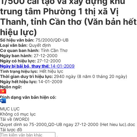
1/500 cải tạo và xây dựng khu
trung tâm Phường 1 thị xã Vị
Thanh, tỉnh Cần thơ (Văn bản hết
hiệu lực)
Số hiệu văn bản:
75/2000/QĐ-UB
Loại văn bản:
Quyết định
Cơ quan ban hành:
Tỉnh Cần Thơ
Ngày ban hành:
27-12-2000
Ngày có hiệu lực:
27-12-2000
Ngày bị bãi bỏ, thay thế:
14-01-2009
Hết hiệu lực
Tình trạng hiệu lực:
Thời gian duy trì hiệu lực:
2940 ngày
(
8 năm
0 tháng
20 ngày
)
Ngày hết hiệu lực:
14-01-2009
Ngôn ngữ:
Định dạng văn bản hiện có:
MỤC LỤC
Không có mục lục
Tải về (WORD)
Quyet dinh so 75-2000_QD-UB ngay 27-12-2000 (Het hieu luc).doc
Tải lược đồ