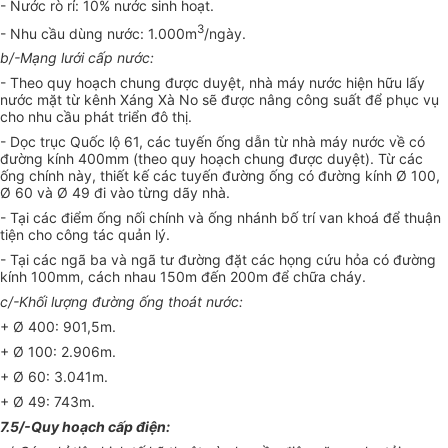
- Nước rò rỉ: 10% nước sinh hoạt.
3
- Nhu cầu dùng nước: 1.000m
/ngày.
b/-Mạng lưới cấp nước:
- Theo quy hoạch chung được duyệt, nhà máy nước hiện hữu lấy
nước mặt từ kênh Xáng Xà No sẽ được nâng công suất để phục vụ
cho nhu cầu phát triển đô thị.
- Dọc trục Quốc lộ 61, các tuyến ống dẫn từ nhà máy nước về có
đường kính 400mm (theo quy hoạch chung được duyệt). Từ các
ống chính này, thiết kế các tuyến đường ống có đường kính Ø 100,
Ø 60 và Ø 49 đi vào từng dãy nhà.
- Tại các điểm ống nối chính và ống nhánh bố trí van khoá để thuận
tiện cho công tác quản lý.
- Tại các ngã ba và ngã tư đường đặt các họng cứu hỏa có đường
kính 100mm, cách nhau 150m đến 200m để chữa cháy.
c/-Khối lượng đường ống thoát nước:
+ Ø 400: 901,5m.
+ Ø 100: 2.906m.
+ Ø 60: 3.041m.
+ Ø 49: 743m.
7.5/-Quy hoạch cấp điện: