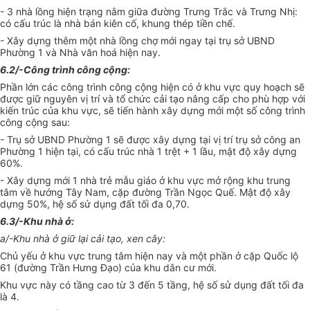
- 3 nhà lồng hiện trạng nằm giữa đường Trưng Trắc và Trưng Nhị:
có cấu trúc là nhà bán kiên cố, khung thép tiền chế.
- Xây dựng thêm một nhà lồng chợ mới ngay tại trụ sở UBND
Phường 1 và Nhà văn hoá hiện nay.
6.2/-Công trình công cộng:
Phần lớn các công trình công cộng hiện có ở khu vực quy hoạch sẽ
được giữ nguyên vị trí và tổ chức cải tạo nâng cấp cho phù hợp với
kiến trúc của khu vực, sẽ tiến hành xây dựng mới một số công trình
công cộng sau:
- Trụ sở UBND Phường 1 sẽ được xây dựng tại vị trí trụ sở công an
Phường 1 hiện tại, có cấu trúc nhà 1 trệt + 1 lầu, mật độ xây dựng
60%.
- Xây dựng mới 1 nhà trẻ mẫu giáo ở khu vực mở rộng khu trung
tâm về hướng Tây Nam, cặp đường Trần Ngọc Quế. Mật độ xây
dựng 50%, hệ số sử dụng đất tối đa 0,70.
6.3/-Khu nhà ở:
a/-Khu nhà ở giữ lại cải tạo, xen cây:
Chủ yếu ở khu vực trung tâm hiện nay và một phần ở cặp Quốc lộ
61 (đường Trần Hưng Đạo) của khu dân cư mới.
Khu vực này có tầng cao từ 3 đến 5 tầng, hệ số sử dụng đất tối đa
là 4.