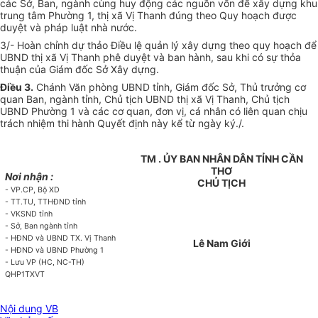
các Sở, Ban, ngành cùng huy động các nguồn vốn để xây dựng khu
trung tâm Phường 1, thị xã Vị Thanh đúng theo Quy hoạch được
duyệt và pháp luật nhà nước.
3/- Hoàn chỉnh dự thảo Điều lệ quản lý xây dựng theo quy hoạch để
UBND thị xã Vị Thanh phê duyệt và ban hành, sau khi có sự thỏa
thuận của Giám đốc Sở Xây dựng.
Điều 3.
Chánh Văn phòng UBND tỉnh, Giám đốc Sở, Thủ trưởng cơ
quan Ban, ngành tỉnh, Chủ tịch UBND thị xã Vị Thanh, Chủ tịch
UBND Phường 1 và các cơ quan, đơn vị, cá nhân có liên quan chịu
trách nhiệm thi hành Quyết định này kể từ ngày ký./.
TM . ỦY BAN NHÂN DÂN TỈNH CẦN
THƠ
Nơi nhận :
CHỦ TỊCH
- VP.CP, Bộ XD
- TT.TU, TTHĐND tỉnh
- VKSND tỉnh
- Sở, Ban ngành tỉnh
- HĐND và UBND TX. Vị Thanh
Lê Nam Giới
- HĐND và UBND Phường 1
- Lưu VP (HC, NC-TH)
QHP1TXVT
Nội dung VB