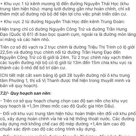
+ Khu vực 1 từ kênh mương lộ đến đường Nguyễn Thái Học (khu
trung tâm hiện hữu): mạng lưới đường gần như hoàn chỉnh, chỉ xẽ
thêm một số đường nội bộ để tiện lợi cho việc phát triển dân cư.
+ Khu vực 2 từ đường Nguyễn Thái Học đến kênh Trung Đoàn:
Hiện trạng chỉ có đường Nguyễn Công Trứ và đường Trần Hưng
Đạo (Quốc lộ 61) đi bao bọc quanh cụm, ngoài ra là đường mòn láng
xi măng và các hẻm nhỏ.
Trên cơ sở đó vạch ra 2 trục chính là đường Triệu Thị Trinh có lộ giới
22,5m và đường trục chính nối từ đường Trần Hưng Đạo đến
Nguyễn Công Trứ có lộ giới là 24m. Từ 2 trục chính này vạch thêm
các tuyến đường nội bộ có lộ giới từ 13m đến 15m chia khu vực ra
thành các ô nhỏ để bố trí dân cư.
(Chi tiết mặt cắt xem bảng lộ giới 28 tuyến đường nội ô khu trung
tâm Phường 1, thị xã Vị Thanh được thể hiện trong thuyết minh và
bản vẽ quy hoạch).
7.2/- Quy hoạch san nền:
- Trên cơ sở quy hoạch chung chọn cao độ san nền cho khu vực
quy hoạch là +1,3m (theo mốc cao độ Quốc gia Hòn Dấu).
- Đối với khu vực trung tâm hiện hữu: hoàn thiện nền đối với khu phố
cũ, xây dựng hoàn chỉnh vỉa hè và hệ thống thoát nước. Các đường
xây dựng mới khống chế cao độ mép đường +1,4m làm cao độ
chuẩn xác định cao độ các công trình xây dựng.