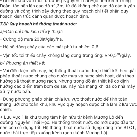
- Đối với khu vực mới từ đường Nguyễn Thái Học đến kênh Trung
Đoàn: tôn nền lên cao độ +1,3m, từ đó khống chế cao độ các tuyến
đường và công trình xây dựng theo quy hoạch chi tiết phần quy
hoạch kiến trúc cảnh quan được hoạch định.
7.3/-Quy hoạch hệ thống thoát nước:
a/-Các chỉ tiêu kinh tế kỹ thuật:
- Cường độ mưa 200lít/giây/ha.
- Hệ số dòng chảy của các mặt phủ tự nhiên: 0,6.
m
- Vận tốc tối thiểu chảy không lắng đọng trong ống: V>0,5
/giây.
b/-Phương án thiết kế:
- Với điều kiện hiện nay, hệ thống thoát nước được thiết kế theo giải
pháp thoát nước chung cho nước mưa và nước sinh hoạt, dẫn theo
hướng xã thoát mương rạch. Nhưng trong đồ án thiết kế có định
hướng các điểm trạm bơm để sau này hòa mạng khi đã có nhà máy
xử lý nước bẩn.
- Dùng phương pháp phân chia lưu vực thoát nước để tính toán
mạng lưới cho toàn khu, khu vực quy hoạch được chia làm 2 lưu vực
chính:
+ Lưu vực 1 là khu trung tâm hiện hữu từ kênh Mương Lộ đến
đường Nguyễn Thái Học. Hệ thống thoát nước do mới được đầu tư
nên còn sử dụng tốt. Hệ thống thoát nước sử dụng cống tròn BTCT,
nước thải trực tiếp xuống kênh rạch (kênh Mương Lộ).