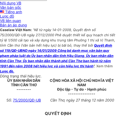
Nội dung VB
Văn bản gốc
Tiếng anh
Lược đồ
VB liên quan
Bản án áp dụng
Caselaw Việt Nam:
“Kể từ ngày 14-01-2009, Quyết định số
75/2000/QĐ-UB ngày 27/12/2000 Phê duyệt thiết kế quy hoạch chi tiết
tỷ lệ 1/500 cải tạo và xây dựng khu trung tâm Phường 1 thị xã Vị Thanh,
tỉnh Cần thơ (Văn bản hết hiệu lực) bị bãi bỏ, thay thế bởi
Quyết định
số 119/QĐ-UBND ngày 14/01/2009 Công bố danh mục văn bản quy
phạm pháp luật do Ủy ban nhân dân tỉnh Hậu Giang, Ủy ban nhân dân
tỉnh Cần Thơ, Ủy ban nhân dân thành phố Cần Thơ ban hành từ năm
1991 đến năm 2008 hết hiệu lực và còn hiệu lực thi hành
”.
Xem thêm
Lược đồ.
Dòng trạng thái hiệu lực.
ỦY BAN NHÂN DÂN
CỘNG HÒA XÃ HỘI CHỦ NGHĨA VIỆT
TỈNH CẦN THƠ
NAM
--------
Độc lập - Tự do - Hạnh phúc
---------------
Số:
75/2000/QĐ-UB
Cần Thơ, ngày 27 tháng 12 năm 2000
QUYẾT ĐỊNH