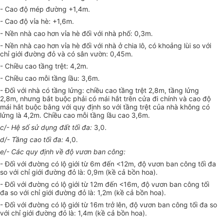
- Cao độ mép đường +1,4m.
- Cao độ vỉa hè: +1,6m.
- Nền nhà cao hơn vỉa hè đối với nhà phố: 0,3m.
- Nền nhà cao hơn vỉa hè đối với nhà ở chia lô, có khoảng lùi so với
chỉ giới đường đỏ và có sân vườn: 0,45m.
- Chiều cao tầng trệt: 4,2m.
- Chiều cao mỗi tầng lầu: 3,6m.
- Đối với nhà có tầng lửng: chiều cao tầng trệt 2,8m, tầng lửng
2,8m, nhưng bắt buộc phải có mái hắt trên cửa đi chính và cao độ
mái hắt buộc bằng với quy định so với tầng trệt của nhà không có
lửng là 4,2m. Chiều cao mỗi tầng lầu cao 3,6m.
c/- Hệ số sử dụng đất tối đa:
3,0.
d/- Tầng cao tối đa:
4,0.
e/- Các quy định về độ vươn ban công:
- Đối với đường có lộ giới từ 6m đến <12m, độ vươn ban công tối đa
so với chỉ giới đường đỏ là: 0,9m (kề cả bồn hoa).
- Đối với đường có lộ giới từ 12m đến <16m, độ vươn ban công tối
đa so với chỉ giới đường đỏ là: 1,2m (kề cả bồn hoa).
- Đối với đường có lộ giới từ 16m trở lên, độ vươn ban công tối đa so
với chỉ giới đường đỏ là: 1,4m (kề cả bồn hoa).