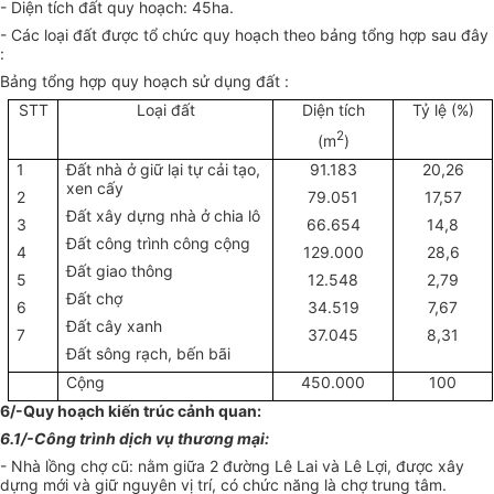
- Diện tích đất quy hoạch: 45ha.
- Các loại đất được tổ chức quy hoạch theo bảng tổng hợp sau đây
:
Bảng tổng hợp quy hoạch sử dụng đất :
STT
Loại đất
Diện tích
Tỷ lệ (%)
2
(m
)
1
Đất nhà ở giữ lại tự cải tạo,
91.183
20,26
xen cấy
2
79.051
17,57
Đất xây dựng nhà ở chia lô
3
66.654
14,8
Đất công trình công cộng
4
129.000
28,6
Đất giao thông
5
12.548
2,79
Đất chợ
6
34.519
7,67
Đất cây xanh
7
37.045
8,31
Đất sông rạch, bến bãi
Cộng
450.000
100
6/-Quy hoạch kiến trúc cảnh quan:
6.1/-Công trình dịch vụ thương mại:
- Nhà lồng chợ cũ: nằm giữa 2 đường Lê Lai và Lê Lợi, được xây
dựng mới và giữ nguyên vị trí, có chức năng là chợ trung tâm.