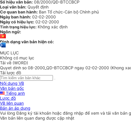
Số hiệu văn bản:
08/2000/QĐ-BTCCBCP
Loại văn bản:
Quyết định
Cơ quan ban hành:
Ban Tổ chức-Cán bộ Chính phủ
Ngày ban hành:
02-02-2000
Ngày có hiệu lực:
02-02-2000
Không xác định
Tình trạng hiệu lực:
Ngôn ngữ:
Định dạng văn bản hiện có:
MỤC LỤC
Không có mục lục
Tải về (WORD)
Quyet dinh so 08-2000_QD-BTCCBCP ngay 02-02-2000 (Khong xac
Tải lược đồ
Nội dung VB
Văn bản gốc
Tiếng anh
Lược đồ
VB liên quan
Bản án áp dụng
Vui lòng
Đăng ký
tài khoản hoặc
đăng nhập
để xem và tải văn bản 
Văn bản liên quan đang được cập nhật