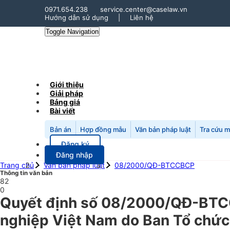
0971.654.238
service.center@caselaw.vn
Hướng dẫn sử dụng
|
Liên hệ
Toggle Navigation
Giới thiệu
Giải pháp
Bảng giá
Bài viết
Bản án
Hợp đồng mẫu
Văn bản pháp luật
Tra cứu 
Đăng ký
Đăng nhập
Trang chủ
Văn bản pháp luật
08/2000/QĐ-BTCCBCP
Thông tin văn bản
82
0
Quyết định số 08/2000/QĐ-BTCC
nghiệp Việt Nam do Ban Tổ chức-