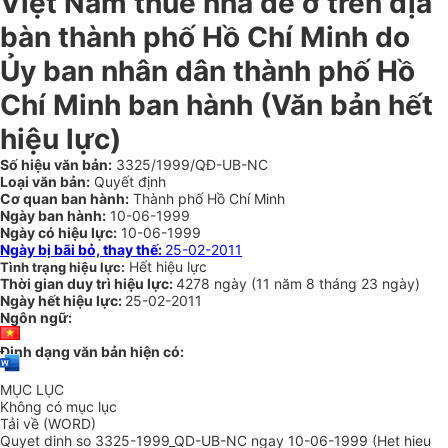
Việt Nam thuê nhà để ở trên địa
bàn thành phố Hồ Chí Minh do
Ủy ban nhân dân thành phố Hồ
Chí Minh ban hành (Văn bản hết
hiệu lực)
Số hiệu văn bản:
3325/1999/QĐ-UB-NC
Loại văn bản:
Quyết định
Cơ quan ban hành:
Thành phố Hồ Chí Minh
Ngày ban hành:
10-06-1999
Ngày có hiệu lực:
10-06-1999
Ngày bị bãi bỏ, thay thế:
25-02-2011
Hết hiệu lực
Tình trạng hiệu lực:
Thời gian duy trì hiệu lực:
4278 ngày
(
11 năm
8 tháng
23 ngày
)
Ngày hết hiệu lực:
25-02-2011
Ngôn ngữ:
Định dạng văn bản hiện có:
MỤC LỤC
Không có mục lục
Tải về (WORD)
Quyet dinh so 3325-1999_QD-UB-NC ngay 10-06-1999 (Het hieu