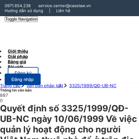
0971.654.238
service.center@caselaw.vn
Hướng dẫn sử dụng
|
Liên hệ
Toggle Navigation
Giới thiệu
Giải pháp
Bảng giá
Bài viết
Đăng ký
Đăng nhập
Trang chủ
Văn bản pháp luật
3325/1999/QĐ-UB-NC
Thông tin văn bản
887
0
Quyết định số 3325/1999/QĐ-
UB-NC ngày 10/06/1999 Về việc
quản lý hoạt động cho người