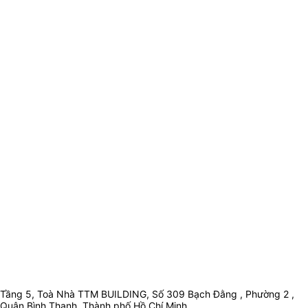
Tầng 5, Toà Nhà TTM BUILDING, Số 309 Bạch Đằng , Phường 2 ,
Quận Bình Thạnh, Thành phố Hồ Chí Minh