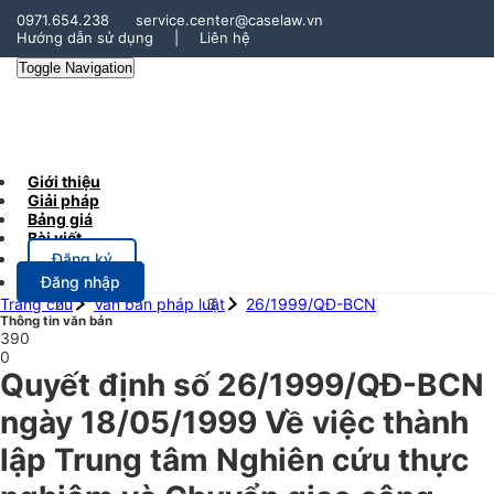
0971.654.238
service.center@caselaw.vn
Hướng dẫn sử dụng
|
Liên hệ
Toggle Navigation
Giới thiệu
Giải pháp
Bảng giá
Bài viết
Đăng ký
Đăng nhập
Trang chủ
Văn bản pháp luật
26/1999/QĐ-BCN
Thông tin văn bản
390
0
Quyết định số 26/1999/QĐ-BCN
ngày 18/05/1999 Về việc thành
lập Trung tâm Nghiên cứu thực