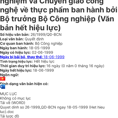
nghiệm và Chuyển giao công
nghệ về thực phẩm ban hành bởi
Bộ trưởng Bộ Công nghiệp (Văn
bản hết hiệu lực)
Số hiệu văn bản:
26/1999/QĐ-BCN
Loại văn bản:
Quyết định
Cơ quan ban hành:
Bộ Công nghiệp
Ngày ban hành:
18-05-1999
Ngày có hiệu lực:
02-06-1999
Ngày bị bãi bỏ, thay thế:
18-06-1999
Hết hiệu lực
Tình trạng hiệu lực:
Thời gian duy trì hiệu lực:
16 ngày
(
0 năm
0 tháng
16 ngày
)
Ngày hết hiệu lực:
18-06-1999
Ngôn ngữ:
Định dạng văn bản hiện có:
MỤC LỤC
Không có mục lục
Tải về (WORD)
Quyet dinh so 26-1999_QD-BCN ngay 18-05-1999 (Het hieu
luc).doc
Tải lược đồ