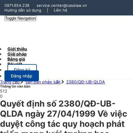
0971.654.238
service.center@caselaw.vn
Hướng dẫn sử dụng
|
Liên hệ
Toggle Navigation
Giới thiệu
Giải pháp
Bảng giá
Bài viết
Đăng ký
Đăng nhập
Trang chủ
Văn bản pháp luật
2380/QĐ-UB-QLDA
Thông tin văn bản
512
0
Quyết định số 2380/QĐ-UB-
QLDA ngày 27/04/1999 Về việc
duyệt công tác quy hoạch phát