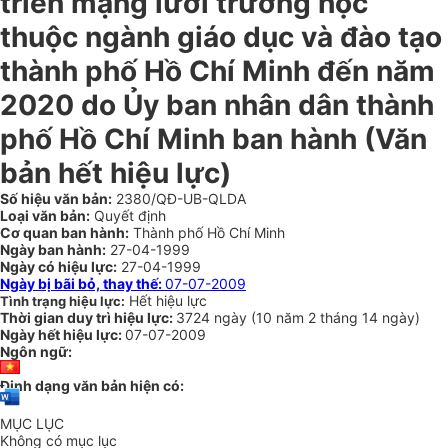
triển mạng lưới trường học
thuộc ngành giáo dục và đào tạo
thành phố Hồ Chí Minh đến năm
2020 do Ủy ban nhân dân thành
phố Hồ Chí Minh ban hành (Văn
bản hết hiệu lực)
Số hiệu văn bản:
2380/QĐ-UB-QLDA
Loại văn bản:
Quyết định
Cơ quan ban hành:
Thành phố Hồ Chí Minh
Ngày ban hành:
27-04-1999
Ngày có hiệu lực:
27-04-1999
Ngày bị bãi bỏ, thay thế:
07-07-2009
Hết hiệu lực
Tình trạng hiệu lực:
Thời gian duy trì hiệu lực:
3724 ngày
(
10 năm
2 tháng
14 ngày
)
Ngày hết hiệu lực:
07-07-2009
Ngôn ngữ:
Định dạng văn bản hiện có:
MỤC LỤC
Không có mục lục