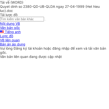
Tải về (WORD)
Quyet dinh so 2380-QD-UB-QLDA ngay 27-04-1999 (Het hieu
luc).doc
Tải lược đồ
Nội dung VB
Văn bản gốc
Tiếng anh
Lược đồ
VB liên quan
Bản án áp dụng
Vui lòng
Đăng ký
tài khoản hoặc
đăng nhập
để xem và tải văn bản
gốc.
Văn bản liên quan đang được cập nhật